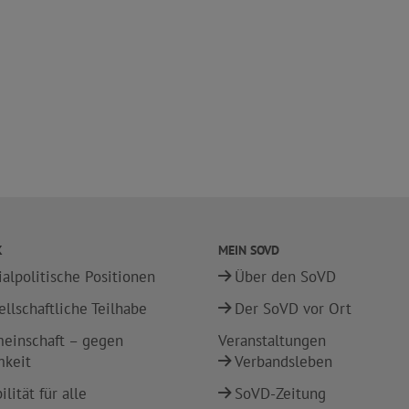
K
MEIN SOVD
ialpolitische Positionen
Über den SoVD
ellschaftliche Teilhabe
Der SoVD vor Ort
einschaft – gegen
Veranstaltungen
mkeit
Verbandsleben
lität für alle
SoVD-Zeitung