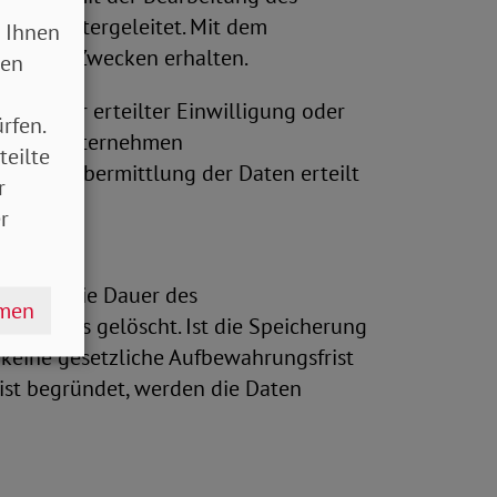
igen weitergeleitet. Mit dem
 Ihnen
nannten Zwecken erhalten.
sen
gegenüber erteilter Einwilligung oder
rfen.
rbunden Unternehmen
teilte
ung zur Übermittlung der Daten erteilt
r
r
ch, für die Dauer des
hmen
 von uns gelöscht. Ist die Speicherung
keine gesetzliche Aufbewahrungsfrist
rist begründet, werden die Daten