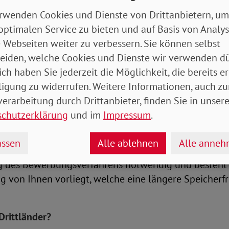
nd diese zur Erfüllung gesetzlicher Pflichten benöt
rwenden Cookies und Dienste von Drittanbietern, um
ragsverarbeiter können ebenfalls Ihre Daten zu ge
optimalen Service zu bieten und auf Basis von Analy
 Webseiten weiter zu verbessern. Sie können selbst
glich auf Grund gesetzlicher Vorschriften, Ihrer uns 
eiden, welche Cookies und Dienste wir verwenden dü
 befugt sind. Dies sind Datenempfänger wie z. B. ve
ich haben Sie jederzeit die Möglichkeit, die bereits er
chriebene Stellen), für diese Sie uns Ihre Einwillig
ligung zu widerrufen. Weitere Informationen, auch zu
erarbeitung durch Drittanbieter, finden Sie in unsere
schutzerklärung
und im
Impressum
.
sverfahren erhobenen Daten gespeichert?
 personenbezogenen Daten erfolgt, soweit erforderli
ssen
Alle ablehnen
Alle anne
lung, spätestens aber nach 6 Monaten, werden diese
g des Bewerbungsverfahrens notwendig und besteht 
g von Ihnen vorliegt, welche eine längere Speicherf
Drittländer?