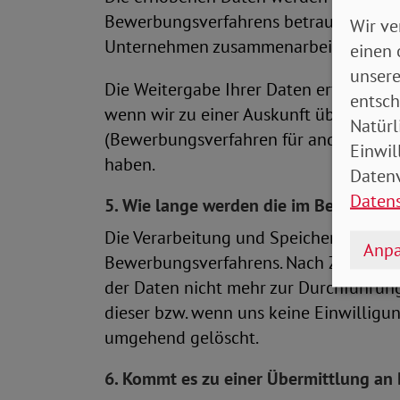
Bewerbungsverfahrens betraut wurden u
Wir ve
Unternehmen zusammenarbeitende Auft
einen 
unsere
Die Weitergabe Ihrer Daten erfolgt ledi
entsch
wenn wir zu einer Auskunft über diese
Natürl
(Bewerbungsverfahren für andere ausges
Einwil
haben.
Datenv
Daten
5. Wie lange werden die im Bewerbung
Die Verarbeitung und Speicherung Ihrer
Anpa
Bewerbungsverfahrens. Nach Zweckerfül
der Daten nicht mehr zur Durchführun
dieser bzw. wenn uns keine Einwilligun
umgehend gelöscht.
6. Kommt es zu einer Übermittlung an 