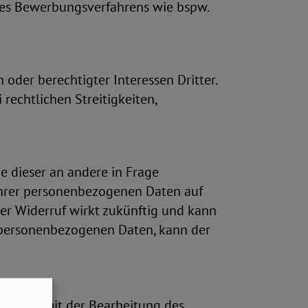
es Bewerbungsverfahrens wie bspw.
 oder berechtigter Interessen Dritter.
echtlichen Streitigkeiten,
e dieser an andere in Frage
Ihrer personenbezogenen Daten auf
Der Widerruf wirkt zukünftig und kann
 personenbezogenen Daten, kann der
welche mit der Bearbeitung des