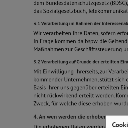
dem Bundesdatenschutzgesetz (BDSG),
das Sozialgesetzbuch, Telekommunikat
3.1 Verarbeitung im Rahmen der Interessen
Wir verarbeiten Ihre Daten, sofern erfo
In Frage kommen da bspw. die Geltendm
Maßnahmen zur Geschäftssteuerung un
3.2 Verarbeitung auf Grunde der erteilten Ein
Mit Einwilligung Ihrerseits, zur Verar
kommender Unternehmen, stützt sich d
Basis Ihrer uns gegenüber erteilten Ei
nicht rückwirkend erteilt werden. Ko
Zweck, für welche diese erhoben wurde
4. An wen werden die erhobenen pers
Cooki
Die erhobenen Daten werden innerhalb