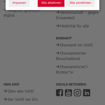
Mobile Sozialberatung
Anpassen
Alle ablehnen
Alle annehmen
Ratgeber gedruckt +
Gemeinschaft – gegen
digital
Einsamkeit
Mobilität für alle
EHRENAMT
Ehrenamt im SoVD
Ehrenamtlicher
Besuchsdienst
Ehrenamtliche*r
Richter*in
MEIN SOVD
SOZIALE NETZWERKE
Über den SoVD
Der SoVD vor Ort