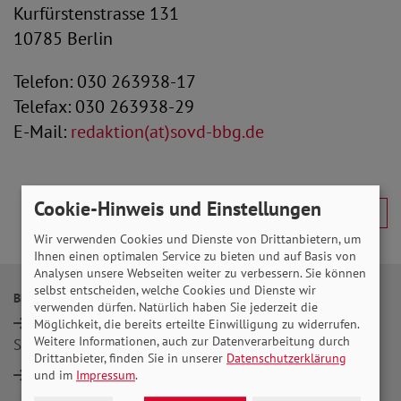
Kurfürstenstrasse 131
10785 Berlin
Telefon: 030 263938-17
Telefax: 030 263938-29
E-Mail:
redaktion(at)sovd-bbg.de
Cookie-Hinweis und Einstellungen
Wir verwenden Cookies und Dienste von Drittanbietern, um
Ihnen einen optimalen Service zu bieten und auf Basis von
Analysen unsere Webseiten weiter zu verbessern. Sie können
selbst entscheiden, welche Cookies und Dienste wir
BERATUNG
POLITIK
verwenden dürfen. Natürlich haben Sie jederzeit die
Alltags- und
Sozialpolitische
Möglichkeit, die bereits erteilte Einwilligung zu widerrufen.
Weitere Informationen, auch zur Datenverarbeitung durch
Sozialberatung
Positionen
Drittanbieter, finden Sie in unserer
Datenschutzerklärung
Sozialrechtsberatung
Gesellschaftliche
und im
Impressum
.
Teilhabe