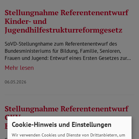
Stellungnahme Referentenentwurf
Kinder- und
Jugendhilfestrukturreformgesetz
SoVD-Stellungnhame zum Referentenentwurf des
Bundesministeriums für Bildung, Familie, Senioren,
Frauen und Jugend: Entwurf eines Ersten Gesetzes zur…
Mehr lesen
06.05.2026
Stellungnahme Referentenentwurf
GKV-
Cookie-Hinweis und Einstellungen
Beitragssatzstabilisierungsgesetz
Wir verwenden Cookies und Dienste von Drittanbietern, um