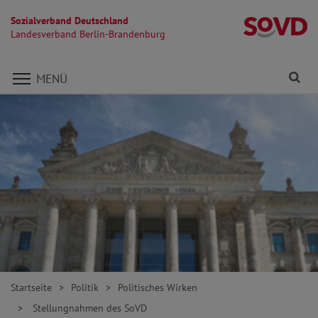
Sozialverband Deutschland
L
Landesverband Berlin-Brandenburg
Direkt zu den Inhalten springen
Fi
MENÜ
Startseite
Politik
Politisches Wirken
Stellungnahmen des SoVD