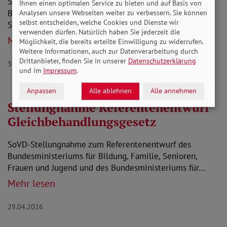
SoVD-Stellungnahme zum Referentenentwurf des
Ihnen einen optimalen Service zu bieten und auf Basis von
Bundesministeriums für Gesundheit eines Gesetzes zur
Analysen unsere Webseiten weiter zu verbessern. Sie können
selbst entscheiden, welche Cookies und Dienste wir
Stabilisierung der Beitragssätze in der gesetzlichen…
verwenden dürfen. Natürlich haben Sie jederzeit die
Mehr lesen
Möglichkeit, die bereits erteilte Einwilligung zu widerrufen.
Weitere Informationen, auch zur Datenverarbeitung durch
Drittanbieter, finden Sie in unserer
Datenschutzerklärung
30.04.2026
Gesundheit
und im
Impressum
.
Anpassen
Alle ablehnen
Alle annehmen
Stellungnahme Referentenentwurf
Gleichbehandlungsgesetz
SoVD-Stellungnahme zum Referentenentwurf des
Bundesministeriums für Bildung, Familie, Senioren,
Frauen und Jugend und des Bundesministeriums für…
Mehr lesen
29.04.2026