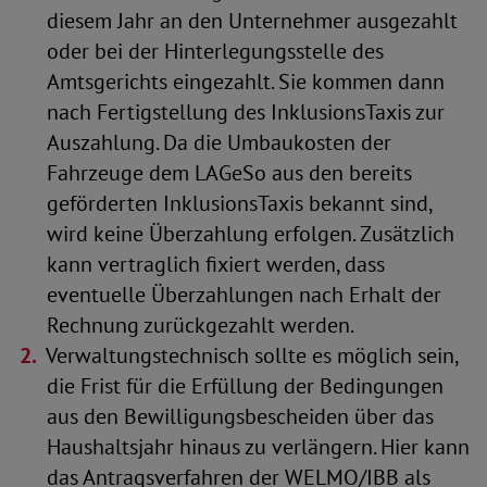
diesem Jahr an den Unternehmer ausgezahlt
oder bei der Hinterlegungsstelle des
Amtsgerichts eingezahlt. Sie kommen dann
nach Fertigstellung des InklusionsTaxis zur
Auszahlung. Da die Umbaukosten der
Fahrzeuge dem LAGeSo aus den bereits
gef
ö
rderten InklusionsTaxis bekannt sind,
wird keine
Ü
berzahlung erfolgen. Zus
ä
tzlich
kann vertraglich fixiert werden, dass
eventuelle
Ü
berzahlungen nach Erhalt der
Rechnung zur
ü
ckgezahlt werden.
Verwaltungstechnisch sollte es m
ö
glich sein,
die Frist f
ü
r die Erf
ü
llung der Bedingungen
aus den Bewilligungsbescheiden
ü
ber das
Haushaltsjahr hinaus zu verl
ä
ngern. Hier kann
das Antragsverfahren der WELMO/IBB als