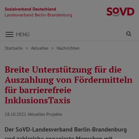
Sozialverband Deutschland
L
Landesverband Berlin-Brandenburg
Direkt zu den Inhalten springen
Fi
MENÜ
Startseite
Aktuelles
Nachrichten
Breite Unterstützung für die
Auszahlung von Fördermitteln
für barrierefreie
InklusionsTaxis
18.10.2021
Aktuelles Projekte
Der SoVD-Landesverband Berlin-Brandenburg
und zahlreiche engagierte Menschen mit