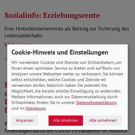
Sozialinfo: Erziehungsrente
Eine Hinterbliebenenrente als Beitrag zur Sicherung des
Lebensunterhalts
Mehr lesen
Cookie-Hinweis und Einstellungen
14.10.2020
Wir verwenden Cookies und Dienste von Drittanbietern, um
Ihnen einen optimalen Service zu bieten und auf Basis von
Analysen unsere Webseiten weiter zu verbessern. Sie können
selbst entscheiden, welche Cookies und Dienste wir
Einschätzung: Corona - Gefahren
verwenden dürfen. Natürlich haben Sie jederzeit die
Möglichkeit, die bereits erteilte Einwilligung zu widerrufen.
und Herausforderungen für
Weitere Informationen, auch zur Datenverarbeitung durch
Rehabilitation und Teilhabe in
Drittanbieter, finden Sie in unserer
Datenschutzerklärung
Deutschland
und im
Impressum
.
Anpassen
Alle ablehnen
Alle annehmen
Kurz-, mittel- und langfristige Gefahren und Heraus-
forderungen durch die COVID-19-Pandemie im Hinblick