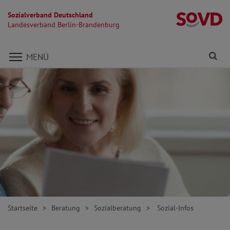
Sozialverband Deutschland
L
Landesverband Berlin-Brandenburg
Direkt zu den Inhalten springen
Fi
MENÜ
Startseite
Beratung
Sozialberatung
Sozial-Infos