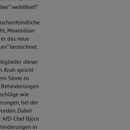
oten“ verhöhnt!“
schenfeindliche
hl, Maximilian
 er das neue
ten“ bezeichnet.
itglieder dieser
. Krah spricht
nem Sinne zu
it Behinderungen
nschläge wie
erungen, bei der
wurden. Dabei
r AfD-Chef Björn
ehinderungen in