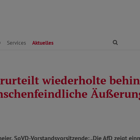
Finden
D
Services
Aktuelles
rurteilt wiederholte behi
schenfeindliche Äußerun
eier, SoVD-Vorstandsvorsitzende: „Die AfD zeigt ein