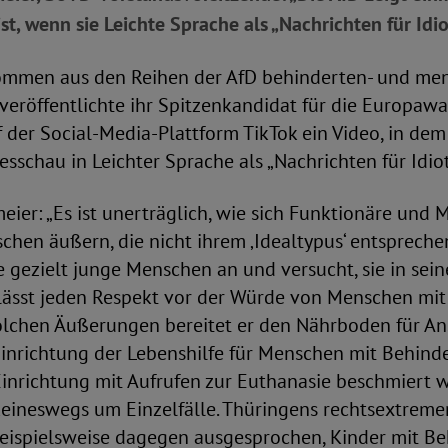
ist, wenn sie Leichte Sprache als „Nachrichten für Idi
mmen aus den Reihen der AfD behinderten- und men
eröffentlichte ihr Spitzenkandidat für die Europawa
f der Social-Media-Plattform TikTok ein Video, in dem
sschau in Leichter Sprache als „Nachrichten für Idio
ier: „Es ist unerträglich, wie sich Funktionäre und M
chen äußern, die nicht ihrem ‚Idealtypus‘ entsprechen
e gezielt junge Menschen an und versucht, sie in sei
r lässt jeden Respekt vor der Würde von Menschen m
solchen Äußerungen bereitet er den Nährboden für A
Einrichtung der Lebenshilfe für Menschen mit Behind
Einrichtung mit Aufrufen zur Euthanasie beschmiert 
keineswegs um Einzelfälle. Thüringens rechtsextreme
beispielsweise dagegen ausgesprochen, Kinder mit B