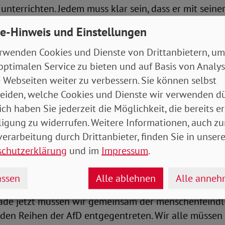
unterrichten. Jedem muss klar sein, dass er mit sein
zt, deren Ziel die Abschaffung der freiheitlich-demok
e-Hinweis und Einstellungen
t.
rwenden Cookies und Dienste von Drittanbietern, um
k der AfD geht von einem nicht existierenden ‚homog
optimalen Service zu bieten und auf Basis von Analy
chen ab, die aus ihrer Sicht nicht dazugehören. Der
 Webseiten weiter zu verbessern. Sie können selbst
egen jede Form der gruppenbezogenen Menschenfeind
eiden, welche Cookies und Dienste wir verwenden dü
nd Mitgliedern der AfD immer wieder praktiziert wir
ich haben Sie jederzeit die Möglichkeit, die bereits er
ligung zu widerrufen. Weitere Informationen, auch zu
ndsvorsitzende ruft zur Gegenbewegung auf: „Dass d
erarbeitung durch Drittanbieter, finden Sie in unsere
ird, haben wir zuletzt als nachahmenswerte Entwickl
schutzerklärung
und im
Impressum
.
el ist es, Inklusion und Barrierefreiheit in unserer Ge
Deshalb ist das neue Angebot ein wichtiger Schritt f
ssen
Alle ablehnen
Alle anne
alle demokratischen Akteure auf, sich gemeinsam ge
rade jetzt müssen wir gemeinsam der menschenfeindl
den Reihen der AfD entgegentreten. Wir alle müssen 