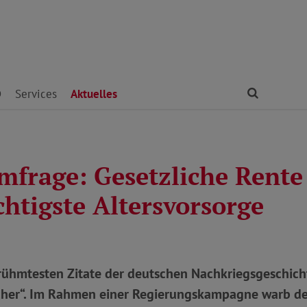
Finden
D
Services
Aktuelles
frage: Gesetzliche Rente i
chtigste Altersvorsorge
rühmtesten Zitate der deutschen Nachkriegsgeschicht
sicher“. Im Rahmen einer Regierungskampagne warb d