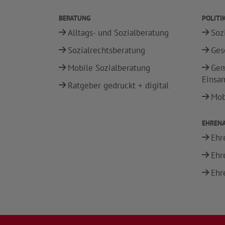
BERATUNG
POLITI
Alltags- und Sozialberatung
Soz
Sozialrechtsberatung
Ges
Mobile Sozialberatung
Gem
Einsa
Ratgeber gedruckt + digital
Mobi
EHREN
Ehr
Ehr
Ehr