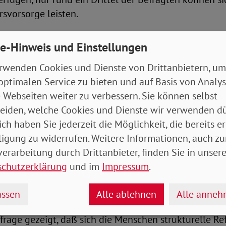
rsvorsorge leisten.
 Dötsch, Sprecher des SoVD-Landesvorstandes Berli
e-Hinweis und Einstellungen
der Umfrage unterstreichen, dass die private Altersvo
rwenden Cookies und Dienste von Drittanbietern, um
teigende Altersarmut ist. Stattdessen braucht es eine
optimalen Service zu bieten und auf Basis von Analy
te. Das gilt besonders für Ostdeutschland, wo die bet
 Webseiten weiter zu verbessern. Sie können selbst
niger verbreitet ist."
eiden, welche Cookies und Dienste wir verwenden dü
ist tiefgreifend verunsichert, auch dadurch, das die 
ich haben Sie jederzeit die Möglichkeit, die bereits er
geredet wird. Sie ist jedoch deutlich besser als ihr Ru
ligung zu widerrufen. Weitere Informationen, auch zu
 stabil, verläßlich und solidarisch erwiesen und bilde
erarbeitung durch Drittanbieter, finden Sie in unsere
 Alterssicherung in Deutschland. Daher muß die gese
schutzerklärung
und im
Impressum
.
 werden, damit die Menschen wieder Vertrauen in eine
 haben.
ssen
Alle ablehnen
Alle anne
frage gezeigt, daß sich die Menschen strukturelle R