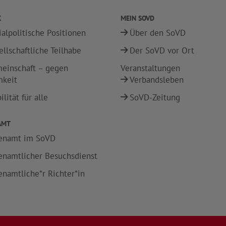
K
MEIN SOVD
ialpolitische Positionen
Über den SoVD
ellschaftliche Teilhabe
Der SoVD vor Ort
einschaft – gegen
Veranstaltungen
mkeit
Verbandsleben
lität für alle
SoVD-Zeitung
AMT
enamt im SoVD
enamtlicher Besuchsdienst
enamtliche*r Richter*in