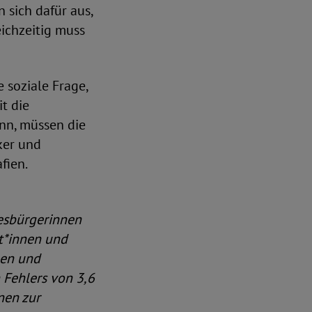
 sich dafür aus,
eichzeitig muss
e soziale Frage,
t die
ann, müssen die
ker und
fien.
desbürgerinnen
t*innen und
gen und
 Fehlers von 3,6
nen zur