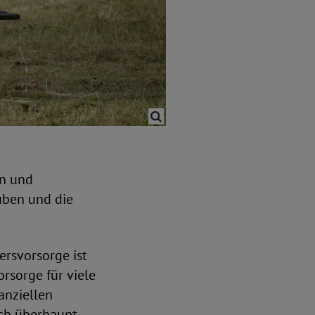
in und
uben und die
ersvorsorge ist
orsorge für viele
nanziellen
ich überhaupt