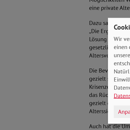
eine private Alte
Dazu sagt Armin
Cooki
„Die Ergebnisse 
Wir ve
Lösung für die s
einen 
gesetzlichen Ren
unsere
Altersvorsorge we
entsch
Die Bevölkerung 
Natürl
gezielt schlecht 
Einwil
Krisenzeiten als
Datenv
das Rückgrat der
Daten
gezielt gestärkt
Alterssicherung
Anpa
Auch hat die Um