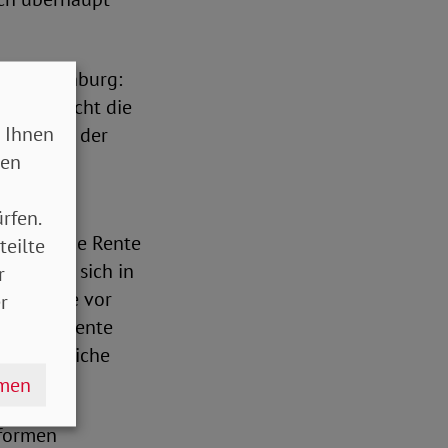
n-Brandenburg:
rsorge nicht die
 Ihnen
 Stärkung der
sen
riebliche
rfen.
gesetzliche Rente
teilte
f und hat sich in
r
t nach wie vor
r
tzliche Rente
 verlässliche
hmen
eformen