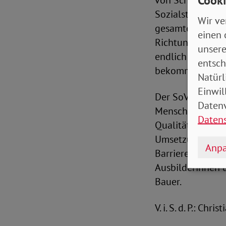
Cooki
von Schülerinne
Sozialstatus ihre
Wir ve
gesamten Bildungs
einen 
Richtung, dass S
unsere
endlich digitale
entsch
bekommen sollen.
Natürl
Einwil
Der SoVD forder
Datenv
Menschen mit un
Daten
Qualitätsmaßstä
Umsetzungsproze
Anpa
Barrierefreiheit
Ausbilderinnen 
Bauer.
V. i. S. d. P.: Chr