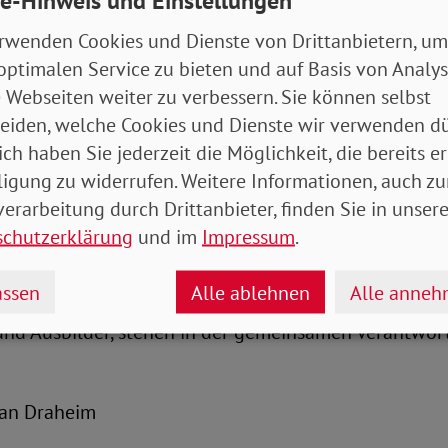
e-Hinweis und Einstellungen
n und Schülern nicht mehr davon abhängig sind, we
 Eltern besitzen. Inklusive Bildung ist eine Verpflich
rwenden Cookies und Dienste von Drittanbietern, um
systems“, so Bauer. Und er ergänzt: „Es ist ein Schrit
optimalen Service zu bieten und auf Basis von Analy
chülerinnen und Schüler aus sozial benachteiligten 
 Webseiten weiter zu verbessern. Sie können selbst
 Endgeräte für den Distanzunterricht zur Verfügung ge
eiden, welche Cookies und Dienste wir verwenden dü
 Damit alleine ist es aber nicht getan.“
ich haben Sie jederzeit die Möglichkeit, die bereits er
ligung zu widerrufen. Weitere Informationen, auch zu
t qualitativ hochwertige gemeinsame Bildungsangeb
erarbeitung durch Drittanbieter, finden Sie in unsere
d ohne Behinderungen. „Wir brauchen endlich verbi
schutzerklärung
und im
Impressum
.
be, umfassende Fortbildungsangebote, systematisch
sse, ausreichend personelle und sächliche Ressour
ssen
Alle ablehnen
Alle anne
. Bund, Länder, Kommunen und Rehabilitationsträger 
und Ausbilder, stehen in der gemeinsamen Verantwort
istian Draheim