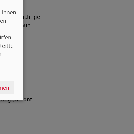
lchen
tung des
 Ihnen
t in die richtige
sen
Familien nun
stellt
rfen.
teilte
r
ote für
r
ndliche
e
cen und
hmen
sowie
ung“, betont