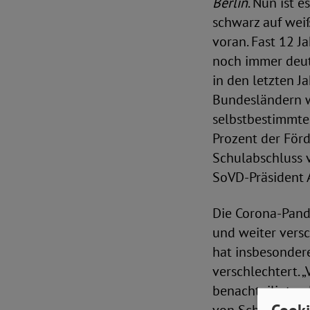
Berlin
. Nun ist 
schwarz auf weiß
voran. Fast 12 
noch immer deutl
in den letzten 
Bundesländern we
selbstbestimmtes
Prozent der För
Schulabschluss v
SoVD-Präsident 
Die Corona-Pand
und weiter versc
hat insbesondere
verschlechtert. 
benachteiligten 