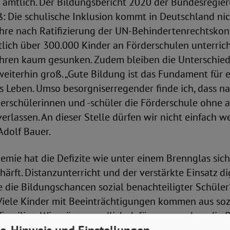
es amtlich. Der Bildungsbericht 2020 der Bundesregie
: Die schulische Inklusion kommt in Deutschland ni
Jahre nach Ratifizierung der UN-Behindertenrechtsko
ich über 300.000 Kinder an Förderschulen unterrichte
Jahren kaum gesunken. Zudem bleiben die Unterschie
iterhin groß. „Gute Bildung ist das Fundament für 
 Leben. Umso besorgniserregender finde ich, dass n
derschülerinnen und -schüler die Förderschule ohne 
erlassen. An dieser Stelle dürfen wir nicht einfach w
Adolf Bauer.
emie hat die Defizite wie unter einem Brennglas sic
härft. Distanzunterricht und der verstärkte Einsatz d
 die Bildungschancen sozial benachteiligter Schüler
„Viele Kinder mit Beeinträchtigungen kommen aus soz
Familien. Wir müssen endlich dafür sorgen, dass die