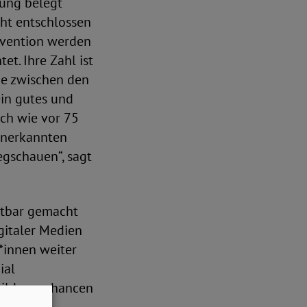
rung belegt
cht entschlossen
nvention werden
t. Ihre Zahl ist
de zwischen den
ein gutes und
ach wie vor 75
anerkannten
egschauen“, sagt
htbar gemacht
igitaler Medien
*innen weiter
ial
 Bildungschancen