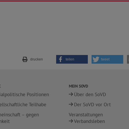
drucken
teilen
tweet
K
MEIN SOVD
ialpolitische Positionen
Über den SoVD
ellschaftliche Teilhabe
Der SoVD vor Ort
einschaft – gegen
Veranstaltungen
mkeit
Verbandsleben