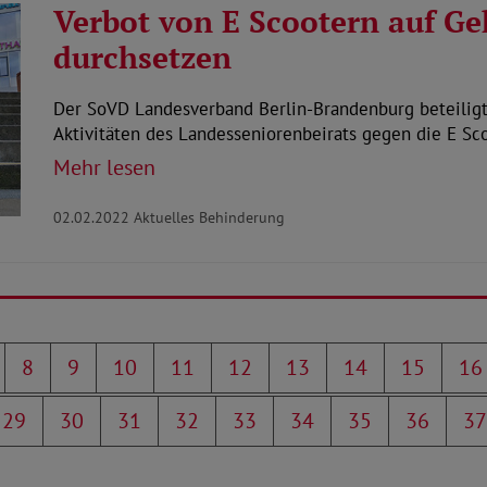
Verbot von E Scootern auf 
durchsetzen
Der SoVD Landesverband Berlin-Brandenburg beteiligt 
Aktivitäten des Landesseniorenbeirats gegen die E Sc
Mehr lesen
02.02.2022
Aktuelles Behinderung
8
9
10
11
12
13
14
15
16
29
30
31
32
33
34
35
36
37