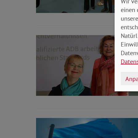
Wir ve
einen 
unsere
entsch
Natürl
Einwil
Datenv
Daten
Anpa