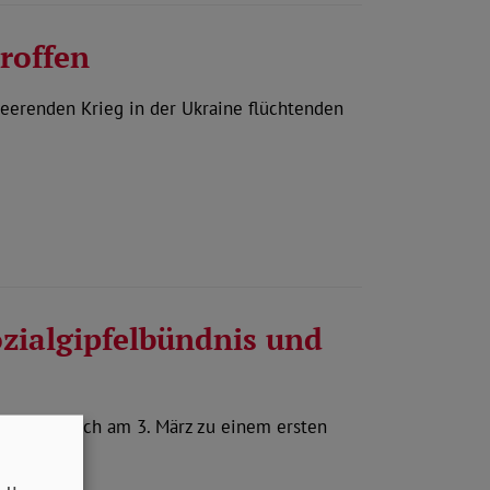
roffen
eerenden Krieg in der Ukraine flüchtenden
ozialgipfelbündnis und
is haben sich am 3. März zu einem ersten