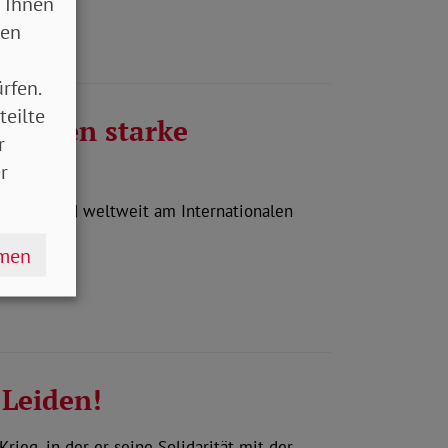
 Ihnen
sen
rfen.
teilte
auchen starke
r
r
Jahren wird weltweit am Internationalen
r…
hmen
 Leiden!
ieg, in der er seine Solidarität mit der