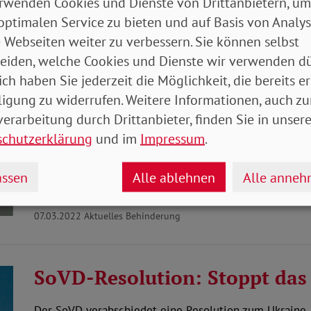
rwenden Cookies und Dienste von Drittanbietern, um
optimalen Service zu bieten und auf Basis von Analy
07.03.2022
Aktuelles
 Webseiten weiter zu verbessern. Sie können selbst
eiden, welche Cookies und Dienste wir verwenden dü
ich haben Sie jederzeit die Möglichkeit, die bereits er
Frauen mit Behinderungen br
ligung zu widerrufen. Weitere Informationen, auch zu
Vertretung
erarbeitung durch Drittanbieter, finden Sie in unsere
schutzerklärung
und im
Impressum
.
Am 8. März 2022 ist Weltfrauentag. Seit mehr als 100 
Frauentag auf Frauenrechte und die Gleichstellung de
ssen
Alle ablehnen
Alle anne
Mehr lesen
07.03.2022
Aktuelles Behinderung
SoVD-Resolution: Stoppt das
Der SoVD verabschiedet eine Resolution zum Ukraine-Kr