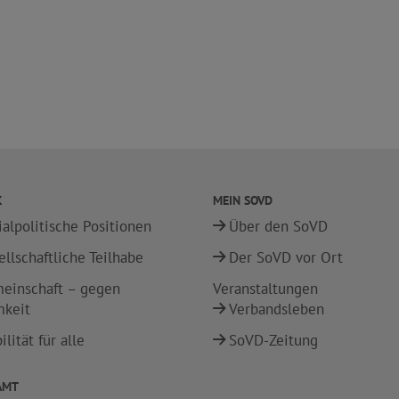
K
MEIN SOVD
ialpolitische Positionen
Über den SoVD
ellschaftliche Teilhabe
Der SoVD vor Ort
einschaft – gegen
Veranstaltungen
mkeit
Verbandsleben
lität für alle
SoVD-Zeitung
AMT