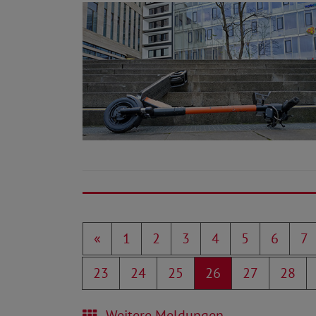
«
1
2
3
4
5
6
7
23
24
25
26
27
28
Weitere Meldungen