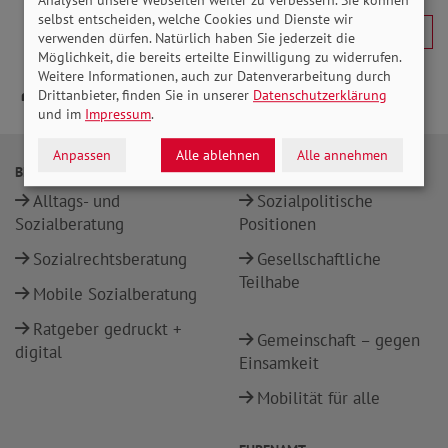
Analysen unsere Webseiten weiter zu verbessern. Sie können
selbst entscheiden, welche Cookies und Dienste wir
verwenden dürfen. Natürlich haben Sie jederzeit die
Möglichkeit, die bereits erteilte Einwilligung zu widerrufen.
Weitere Informationen, auch zur Datenverarbeitung durch
Drittanbieter, finden Sie in unserer
Datenschutzerklärung
und im
Impressum
.
Anpassen
Alle ablehnen
Alle annehmen
BERATUNG
POLITIK
Alltags- und
Sozialpolitische
Sozialberatung
Positionen
Sozialrechtsberatung
Gesellschaftliche
Teilhabe
Mobile Sozialberatung
Ratgeber gedruckt +
Gemeinschaft – gegen
digital
Einsamkeit
Mobilität für alle