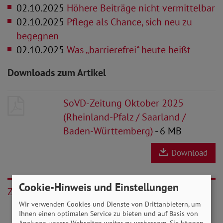
02.10.2025
Höhere Beiträge nicht vermittelbar
02.10.2025
Pflege als Chance, sich neu zu
begegnen
02.10.2025
Was „barrierefrei“ heute heißt
Downloads zum Artikel
SoVD-Zeitung Oktober 2025
(Rheinland-Pfalz / Saarland /
Baden-Württemberg)
- 6 MB
Download
Cookie-Hinweis und Einstellungen
Zurück
Wir verwenden Cookies und Dienste von Drittanbietern, um
Ihnen einen optimalen Service zu bieten und auf Basis von