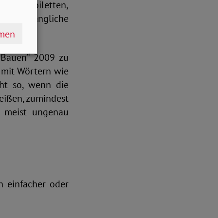
reie Toiletten,
oder zugängliche
hmen
 Bauen“ 2009 zu
t mit Wörtern wie
cht so, wenn die
rheißen, zumindest
r meist ungenau
 einfacher oder