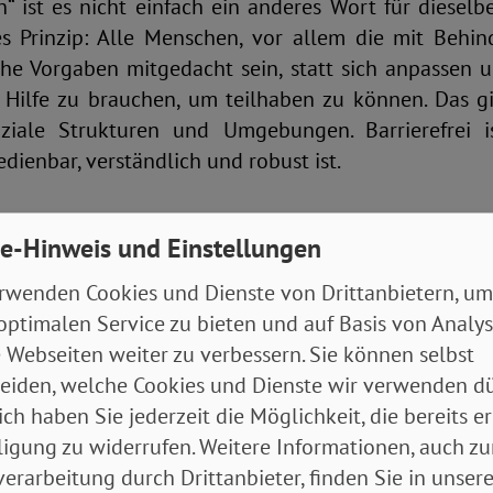
on“ ist es nicht einfach ein anderes Wort für diesel
s Prinzip: Alle Menschen, vor allem die mit Behin
che Vorgaben mitgedacht sein, statt sich anpassen 
Hilfe zu brauchen, um teilhaben zu können. Das gil
ziale Strukturen und Umgebungen. Barrierefrei i
ienbar, verständlich und robust ist.
Bauen & mehr
e-Hinweis und Einstellungen
rwenden Cookies und Dienste von Drittanbietern, um
s sehr viele Hürden. Erfüllt ein Angebot die Anford
optimalen Service zu bieten und auf Basis von Analy
arrierearm“. Das ähnelt dem früheren „behindertenf
 Webseiten weiter zu verbessern. Sie können selbst
recht“
(siehe auch Cartoon)
. Der Begriffswandel zei
eiden, welche Cookies und Dienste wir verwenden dü
dlichkeit“ und nette Zugeständnisse; sondern um die
ich haben Sie jederzeit die Möglichkeit, die bereits er
enschenrechts.
ligung zu widerrufen. Weitere Informationen, auch zu
a die bauliche Gestaltung von Gebäuden, Läden, Verk
erarbeitung durch Drittanbieter, finden Sie in unsere