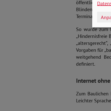
öffentlichen R
Daten
Blindenleitsyst
Terminals und A
Anpa
So wurde zum B
„Hindernisfreie 
„altersgerecht“
Vorgaben für „bar
weitgehend Bed
definiert.
Internet ohne
Zum Baulichen 
Leichter Sprach