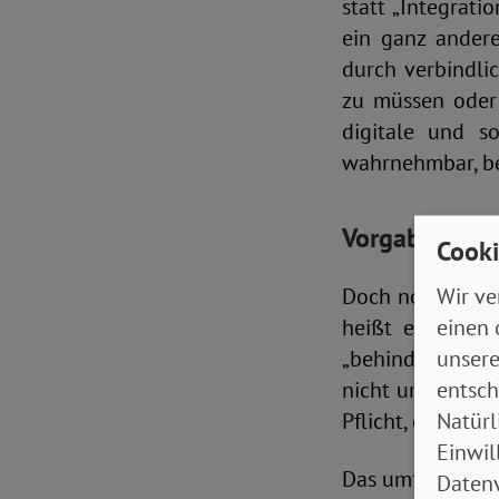
statt „Integrati
ein ganz andere
durch verbindli
zu müssen oder 
digitale und so
wahrnehmbar, bed
Vorgaben zu 
Cooki
Wir ve
Doch noch gibt e
einen 
heißt es oft „b
unsere
„behindertenge
entsch
nicht um „Freun
Natürl
Pflicht, eines M
Einwil
Das umfasst etw
Datenv