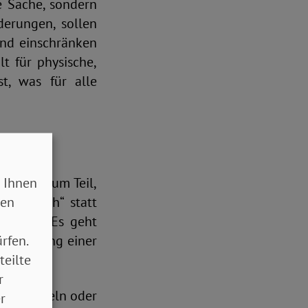
be Sache, sondern
derungen, sollen
und einschränken
t für physische,
st, was für alle
 Ihnen
erungen zum Teil,
sen
reundlich“ statt
gt aber: Es geht
rfen.
 Einlösung einer
teilte
r
ehrsmitteln oder
r