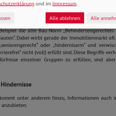
äumen. Beispiele sind Rampen, Aufzüge, barrieref
schutzerklärung
und im
Impressum
.
eme, Ampeln mit akustischen oder Tast-Signalen 
utomaten.
ssen
Alle ablehnen
Alle anne
eispiel die alte Bau-Norm „Behindertengerechtes
Bauten“. Dabei wirbt gerade der Immobilienmarkt of
, „seniorengerecht“ oder „hindernisarm“ und verwis
rierefrei“ nicht (voll) erfüllt sind. Diese Begriffe ve
ürfnisse einzelner Gruppen zu erfüllen, sind abe
 Hindernisse
kommt unter anderem hinzu, Informationen auch in
e anzubieten.