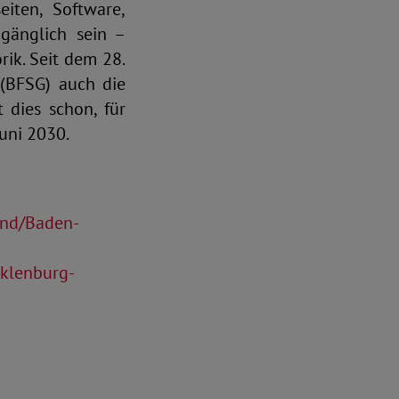
eiten, Software,
ugänglich sein –
ik. Seit dem 28.
z (BFSG) auch die
 dies schon, für
Juni 2030.
and/Baden-
cklenburg-