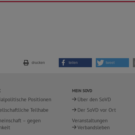
drucken
teilen
tweet
K
MEIN SOVD
ialpolitische Positionen
Über den SoVD
ellschaftliche Teilhabe
Der SoVD vor Ort
einschaft – gegen
Veranstaltungen
mkeit
Verbandsleben