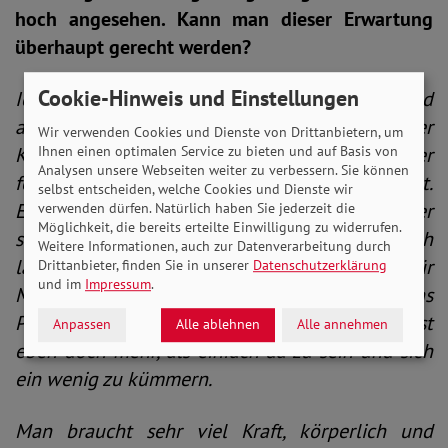
hoch angesehen. Kann man dieser Erwartung
überhaupt gerecht werden?
Cookie-Hinweis und Einstellungen
Ich denke, dass das eigentlich gar nicht geht und
auch gar nicht möglich ist. Gerade bei einer
Wir verwenden Cookies und Dienste von Drittanbietern, um
Ihnen einen optimalen Service zu bieten und auf Basis von
Krankheit wie Demenz, die nun mal immer weiter
Analysen unsere Webseiten weiter zu verbessern. Sie können
fortschreitet, egal, wie viel man macht und gibt.
selbst entscheiden, welche Cookies und Dienste wir
Es ist ja nie genug, weil man die Krankheit weder
verwenden dürfen. Natürlich haben Sie jederzeit die
Möglichkeit, die bereits erteilte Einwilligung zu widerrufen.
stoppen noch heilen kann. Ich dachte auch
Weitere Informationen, auch zur Datenverarbeitung durch
lange, es wäre zu Hause am Allerbesten für
Drittanbieter, finden Sie in unserer
Datenschutzerklärung
und im
Impressum
.
Mama, und hatte Schuldgefühle, als sie ins
Pflegeheim zog. Aber eine Pflegesituation ist
Anpassen
Alle ablehnen
Alle annehmen
eben doch mehr, als einfach da zu sein und sich
ein wenig zu kümmern.
Man braucht sehr viel Kraft, körperlich und