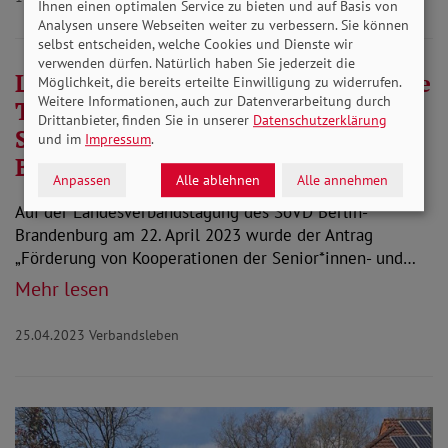
Ihnen einen optimalen Service zu bieten und auf Basis von
Analysen unsere Webseiten weiter zu verbessern. Sie können
selbst entscheiden, welche Cookies und Dienste wir
verwenden dürfen. Natürlich haben Sie jederzeit die
Landesgeschäftsstelle: Regelmäßige
Möglichkeit, die bereits erteilte Einwilligung zu widerrufen.
Weitere Informationen, auch zur Datenverarbeitung durch
Treffen zwischen Mitglieder der
Drittanbieter, finden Sie in unserer
Datenschutzerklärung
Seniorenvertretungen und
und im
Impressum
.
Behindertenbeiräte!
Anpassen
Alle ablehnen
Alle annehmen
Auf der Landesverbandstagung des SoVD Berlin-
Brandenburg am 22. April 2023 wurde der Antrag
„Förderung von Kooperationen der Senior*innen- und…
Mehr lesen
25.04.2023
Verbandsleben