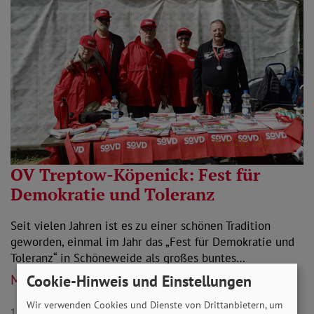
OV Treptow-Köpenick: Fest für
Demokratie und Toleranz
Seit vielen Jahren ist es zu einer schönen Tradition
geworden, einmal im Jahr das „Fest für Demokratie und
Toleranz“ in Schöneweide als großes buntes…
Mehr lesen
Cookie-Hinweis und Einstellungen
Wir verwenden Cookies und Dienste von Drittanbietern, um
11.05.2023
Verbandsleben