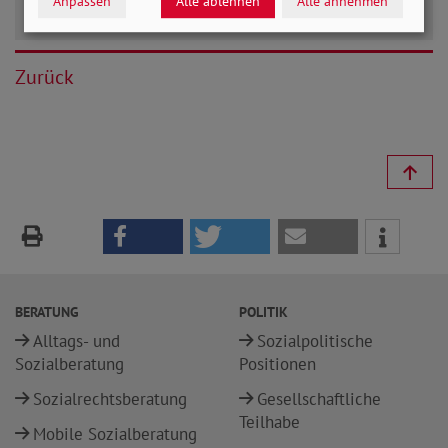
Anpassen
Alle ablehnen
Alle annehmen
Zurück
BERATUNG
POLITIK
Alltags- und
Sozialpolitische
Sozialberatung
Positionen
Sozialrechtsberatung
Gesellschaftliche
Teilhabe
Mobile Sozialberatung