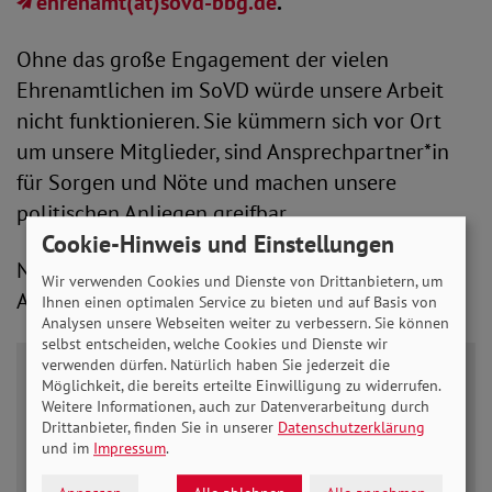
ehrenamt(at)sovd-bbg.de
.
Ohne das große Engagement der vielen
Ehrenamtlichen im SoVD würde unsere Arbeit
nicht funktionieren. Sie kümmern sich vor Ort
um unsere Mitglieder, sind Ansprechpartner*in
für Sorgen und Nöte und machen unsere
politischen Anliegen greifbar.
Cookie-Hinweis und Einstellungen
Nächste Termine Online und in Präsenz 24.
Wir verwenden Cookies und Dienste von Drittanbietern, um
August, 16-18 Uhr.
Ihnen einen optimalen Service zu bieten und auf Basis von
Analysen unsere Webseiten weiter zu verbessern. Sie können
selbst entscheiden, welche Cookies und Dienste wir
verwenden dürfen. Natürlich haben Sie jederzeit die
"Das Wichtigste am Ehrenamt ist, dass man –
Möglichkeit, die bereits erteilte Einwilligung zu widerrufen.
egal wie klein das Engagement ist – immer
Weitere Informationen, auch zur Datenverarbeitung durch
Drittanbieter, finden Sie in unserer
Datenschutzerklärung
etwas bewegen kann und andere Menschen
und im
Impressum
.
glücklich macht!"