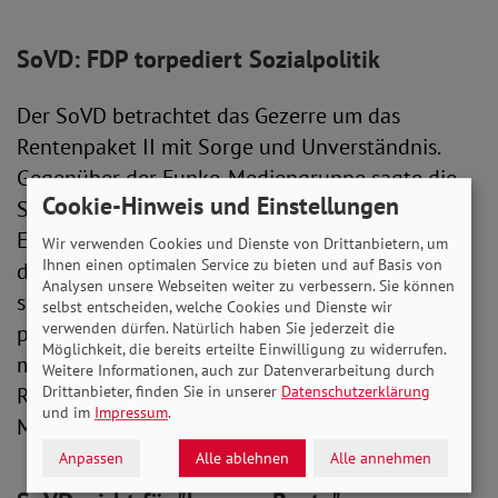
SoVD: FDP torpediert Sozialpolitik
Der SoVD betrachtet das Gezerre um das
Rentenpaket II mit Sorge und Unverständnis.
Gegenüber der Funke-Mediengruppe sagte die
Cookie-Hinweis und Einstellungen
SoVD-Vorstandsvorsitzende Michaela
Engelmeier: „Es ist unglaublich und unseriös,
Wir verwenden Cookies und Dienste von Drittanbietern, um
Ihnen einen optimalen Service zu bieten und auf Basis von
dass die FDP einmal mehr geplante
Analysen unsere Webseiten weiter zu verbessern. Sie können
sozialpolitische Vorhaben torpediert und für
selbst entscheiden, welche Cookies und Dienste wir
verwenden dürfen. Natürlich haben Sie jederzeit die
parteipolitische Macht- und Ränkespiele
Möglichkeit, die bereits erteilte Einwilligung zu widerrufen.
missbraucht. Die langfristige Stabilisierung des
Weitere Informationen, auch zur Datenverarbeitung durch
Rentenniveaus ist zu wichtig, um auf ihre Kosten
Drittanbieter, finden Sie in unserer
Datenschutzerklärung
und im
Impressum
.
Machtspiele zu treiben.“
Anpassen
Alle ablehnen
Alle annehmen