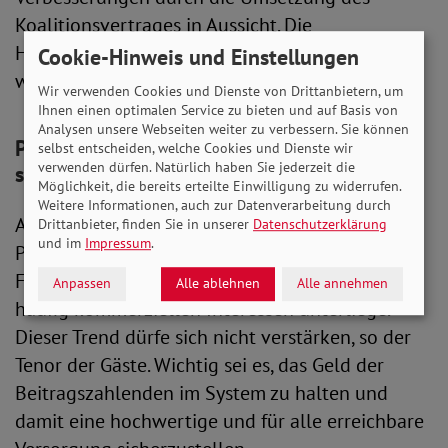
Koalitionsvertrages in Aussicht. Die
Herausforderungen blieben dennoch groß,
Cookie-Hinweis und Einstellungen
waren sich die Beteiligten einig.
Wir verwenden Cookies und Dienste von Drittanbietern, um
Ihnen einen optimalen Service zu bieten und auf Basis von
Analysen unsere Webseiten weiter zu verbessern. Sie können
Privatisierungen im Gesundheitswesen
selbst entscheiden, welche Cookies und Dienste wir
verwenden dürfen. Natürlich haben Sie jederzeit die
stoppen
Möglichkeit, die bereits erteilte Einwilligung zu widerrufen.
Weitere Informationen, auch zur Datenverarbeitung durch
Abschließend ging es um die zunehmende
Drittanbieter, finden Sie in unserer
Datenschutzerklärung
und im
Impressum
.
Privatisierung im Gesundheitswesen, die zur
Folge habe, dass die Gesundheitsversorgung
Anpassen
Alle ablehnen
Alle annehmen
häufig kommerziellen Interessen unterliege.
Dieser Trend dürfe sich nicht verstärken, so der
Tenor der Gäste. Wichtig sei es, das Geld der
Beitragszahlenden im System zu halten und
damit eine hochwertige und für alle erreichbare