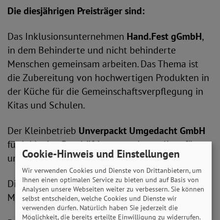
Die diesj
ä
hrigen Preistr
ä
ger sind:
Das Inklusionsunternehmen
Hand.Fest gGmbH
,
in dem Behinderte und nicht behinderte
Menschen gemeinsam arbeiten. Das Thema ist
die Zubereitung von hochwertigen Produkten in
der Küche für die Gemeinschaftsverpflegung in
Kitas und Schulen.
Der Kleinbetrieb
Unverpackt Umgedacht GmbH
für inklusive Beschäftigung und vor allem für
Cookie-Hinweis und Einstellungen
umweltgerechte Verpackung.
Wir verwenden Cookies und Dienste von Drittanbietern, um
Ihnen einen optimalen Service zu bieten und auf Basis von
Die
Freudenberg FST GmbH
für Autozubehör als
Analysen unsere Webseiten weiter zu verbessern. Sie können
Mittelbetrieb.
selbst entscheiden, welche Cookies und Dienste wir
verwenden dürfen. Natürlich haben Sie jederzeit die
Möglichkeit, die bereits erteilte Einwilligung zu widerrufen.