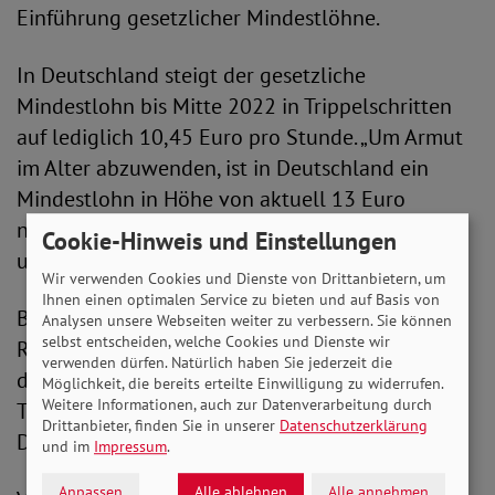
Einführung gesetzlicher Mindestlöhne.
In Deutschland steigt der gesetzliche
Mindestlohn bis Mitte 2022 in Trippelschritten
auf lediglich 10,45 Euro pro Stunde. „Um Armut
im Alter abzuwenden, ist in Deutschland ein
Mindestlohn in Höhe von aktuell 13 Euro
notwendig“, fordert Engelen-Kefer. „Klar ist für
Cookie-Hinweis und Einstellungen
uns auch: Er muss jährlich angepasst werden.“
Wir verwenden Cookies und Dienste von Drittanbietern, um
Ihnen einen optimalen Service zu bieten und auf Basis von
Besonders wichtig ist die in dem EU-
Analysen unsere Webseiten weiter zu verbessern. Sie können
selbst entscheiden, welche Cookies und Dienste wir
Richtlinienentwurf vorgesehene Einbeziehung
verwenden dürfen. Natürlich haben Sie jederzeit die
der Tarifparteien sowie die Stärkung der
Möglichkeit, die bereits erteilte Einwilligung zu widerrufen.
Weitere Informationen, auch zur Datenverarbeitung durch
Tarifverhandlungen. Auch hierbei gibt es in
Drittanbieter, finden Sie in unserer
Datenschutzerklärung
Deutschland noch erheblichen Nachholbedarf.
und im
Impressum
.
Anpassen
Alle ablehnen
Alle annehmen