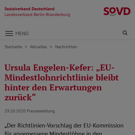
Sozialverband Deutschland
L
Landesverband Berlin-Brandenburg
Direkt zu den Inhalten springen
Fi
MENÜ
Startseite
Aktuelles
Nachrichten
Ursula Engelen-Kefer: „EU-
Mindestlohnrichtlinie bleibt
hinter den Erwartungen
zurück“
29.10.2020
Pressemeldung
„
Der Richtlinien-Vorschlag der EU-Kommission
für angemessene Mindestlöhne in den