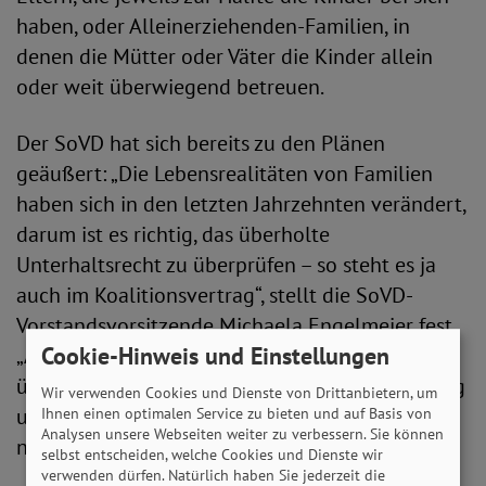
haben, oder Alleinerziehenden-Familien, in
denen die Mütter oder Väter die Kinder allein
oder weit überwiegend betreuen.
Der SoVD hat sich bereits zu den Plänen
geäußert: „Die Lebensrealitäten von Familien
haben sich in den letzten Jahrzehnten verändert,
darum ist es richtig, das überholte
Unterhaltsrecht zu überprüfen – so steht es ja
auch im Koalitionsvertrag“, stellt die SoVD-
Vorstandsvorsitzende Michaela Engelmeier fest.
Cookie-Hinweis und Einstellungen
„Alleinerziehende Mütter, die auch heute noch
überwiegend die Hauptlast der Kinderbetreuung
Wir verwenden Cookies und Dienste von Drittanbietern, um
und Erziehung tragen, dürften dadurch aber
Ihnen einen optimalen Service zu bieten und auf Basis von
Analysen unsere Webseiten weiter zu verbessern. Sie können
nicht schlechtergestellt werden.“
selbst entscheiden, welche Cookies und Dienste wir
verwenden dürfen. Natürlich haben Sie jederzeit die