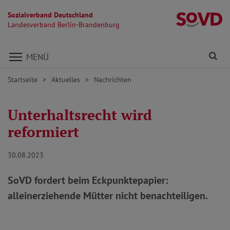
Sozialverband Deutschland
L
Landesverband Berlin-Brandenburg
Direkt zu den Inhalten springen
Fi
MENÜ
Startseite
Aktuelles
Nachrichten
Unterhaltsrecht wird
reformiert
30.08.2023
SoVD fordert beim Eckpunktepapier:
alleinerziehende Mütter nicht benachteiligen.