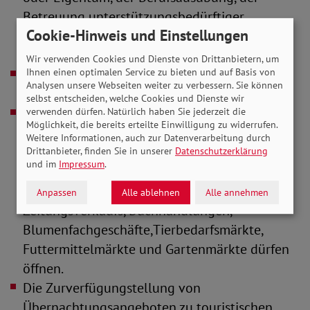
Betreuung unterstützungsbedürftiger
Cookie-Hinweis und Einstellungen
Personen oder Minderjähriger oder der
Begleitung Sterbender,
Wir verwenden Cookies und Dienste von Drittanbietern, um
Freizeiteinrichtungen und Gaststätten bleiben
Ihnen einen optimalen Service zu bieten und auf Basis von
Analysen unsere Webseiten weiter zu verbessern. Sie können
geschlossen,
selbst entscheiden, welche Cookies und Dienste wir
Lebensmittelhandel einschließlich der
verwenden dürfen. Natürlich haben Sie jederzeit die
Möglichkeit, die bereits erteilte Einwilligung zu widerrufen.
Direktvermarktung, ebenso Getränkemärkte,
Weitere Informationen, auch zur Datenverarbeitung durch
Reformhäuser, Babyfachmärkte,Apotheken,
Drittanbieter, finden Sie in unserer
Datenschutzerklärung
und im
Impressum
.
Sanitätshäuser, Drogerien, Optiker,
Hörgeräteakustiker,Tankstellen, Stellen des
Anpassen
Alle ablehnen
Alle annehmen
Zeitungsverkaufs, Buchhandlungen,
Blumenfachgeschäfte,Tierbedarfsmärkte,
Futtermittelmärkte und Gartenmärkte dürfen
öffnen.
Die Zurverfügungstellung von
Übernachtungsangeboten zu touristischen