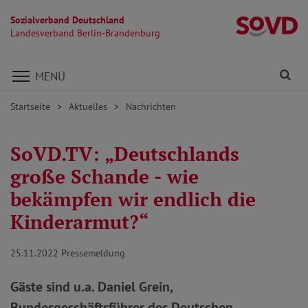
Sozialverband Deutschland
L
Landesverband Berlin-Brandenburg
Direkt zu den Inhalten springen
Fi
MENÜ
Startseite
Aktuelles
Nachrichten
SoVD.TV: „Deutschlands
große Schande - wie
bekämpfen wir endlich die
Kinderarmut?“
25.11.2022
Pressemeldung
Gäste sind u.a. Daniel Grein,
Bundesgeschäftsführer des Deutschen