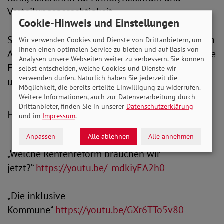
Verteilungsgerechtigkeit.
Cookie-Hinweis und Einstellungen
SoVD.TV sehen Sie live im Fernsehprogramm von
Wir verwenden Cookies und Dienste von Drittanbietern, um
Ihnen einen optimalen Service zu bieten und auf Basis von
Alex Berlin, über die Homepage des SoVD, unsere
Analysen unsere Webseiten weiter zu verbessern. Sie können
Facebookseite und den SoVD-YouTube-Kanal
selbst entscheiden, welche Cookies und Dienste wir
verwenden dürfen. Natürlich haben Sie jederzeit die
unter
https://youtu.be/nT6T0XxcKes
.
Möglichkeit, die bereits erteilte Einwilligung zu widerrufen.
Weitere Informationen, auch zur Datenverarbeitung durch
Drittanbieter, finden Sie in unserer
Datenschutzerklärung
Hier geht es zu den letzten Sendungen:
und im
Impressum
.
Anpassen
Alle ablehnen
Alle annehmen
„Welche Rentenreform brauchen wir
jetzt?“
https://youtu.be/_mdkiyEA2h0
„Die inklusive
Kommune“
https://youtu.be/GXr6TTo5v80