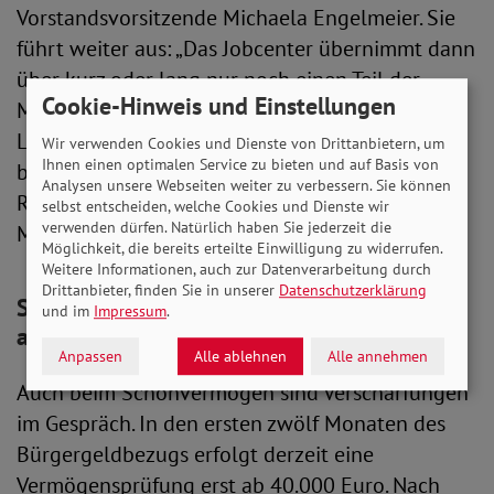
Vorstandsvorsitzende Michaela Engelmeier. Sie
führt weiter aus: „Das Jobcenter übernimmt dann
über kurz oder lang nur noch einen Teil der
Cookie-Hinweis und Einstellungen
Miete – für den anderen Teil müssen die
Leistungsbeziehenden selbst aufkommen. Das
Wir verwenden Cookies und Dienste von Drittanbietern, um
Ihnen einen optimalen Service zu bieten und auf Basis von
bedeutet de facto eine Kürzung ihres
Analysen unsere Webseiten weiter zu verbessern. Sie können
Regelsatzes. Denn der Regelbedarf ist nicht für
selbst entscheiden, welche Cookies und Dienste wir
verwenden dürfen. Natürlich haben Sie jederzeit die
Mietzahlungen vorgesehen.“
Möglichkeit, die bereits erteilte Einwilligung zu widerrufen.
Weitere Informationen, auch zur Datenverarbeitung durch
Drittanbieter, finden Sie in unserer
Datenschutzerklärung
SoVD: Altersvorsorge nicht auf Vermögen
und im
Impressum
.
anrechnen
Anpassen
Alle ablehnen
Alle annehmen
Auch beim Schonvermögen sind Verschärfungen
im Gespräch. In den ersten zwölf Monaten des
Bürgergeldbezugs erfolgt derzeit eine
Vermögensprüfung erst ab 40.000 Euro. Nach