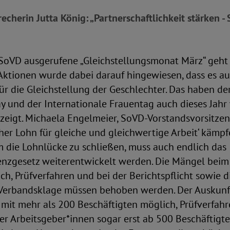
cherin Jutta König: „Partnerschaftlichkeit stärken - 
oVD ausgerufene „Gleichstellungsmonat März“ geht 
 Aktionen wurde dabei darauf hingewiesen, dass es a
 für die Gleichstellung der Geschlechter. Das haben de
y und der Internationale Frauentag auch dieses Jahr
zeigt. Michaela Engelmeier, SoVD-Vorstandsvorsitzend
her Lohn für gleiche und gleichwertige Arbeit‘ kämpf
m die Lohnlücke zu schließen, muss auch endlich das
enzgesetz weiterentwickelt werden. Die Mängel beim
h, Prüfverfahren und bei der Berichtspflicht sowie d
 Verbandsklage müssen behoben werden. Der Auskunf
 mit mehr als 200 Beschäftigten möglich, Prüfverfah
der Arbeitsgeber*innen sogar erst ab 500 Beschäftigt