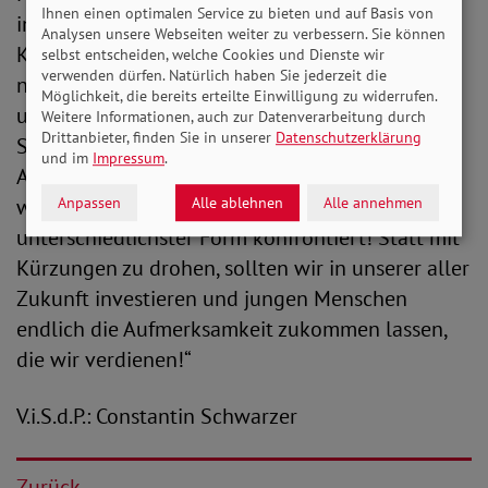
Ihnen einen optimalen Service zu bieten und auf Basis von
insbesondere jene mit Behinderungen oder
Analysen unsere Webseiten weiter zu verbessern. Sie können
Krankheiten sind besonders stark von den
selbst entscheiden, welche Cookies und Dienste wir
verwenden dürfen. Natürlich haben Sie jederzeit die
negativen Folgen der diversen Krisen betroffen
Möglichkeit, die bereits erteilte Einwilligung zu widerrufen.
und brauchen daher gezielte Unterstützung.
Weitere Informationen, auch zur Datenverarbeitung durch
Drittanbieter, finden Sie in unserer
Datenschutzerklärung
Statt einem notwendigen Ausbau von
und im
Impressum
.
Angeboten der Kinder- und Jugendhilfe, sehen
Anpassen
Alle ablehnen
Alle annehmen
wir uns mit zahlreichen Barrieren
unterschiedlichster Form konfrontiert! Statt mit
Kürzungen zu drohen, sollten wir in unserer aller
Zukunft investieren und jungen Menschen
endlich die Aufmerksamkeit zukommen lassen,
die wir verdienen!“
V.i.S.d.P.: Constantin Schwarzer
Zurück