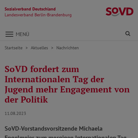
Sozialverband Deutschland
L
Landesverband Berlin-Brandenburg
Direkt zu den Inhalten springen
Fi
MENÜ
Startseite
Aktuelles
Nachrichten
SoVD fordert zum
Internationalen Tag der
Jugend mehr Engagement von
der Politik
11.08.2023
SoVD-Vorstandsvorsitzende Michaela
Engelmeier zum morgigen Internationalen Tag