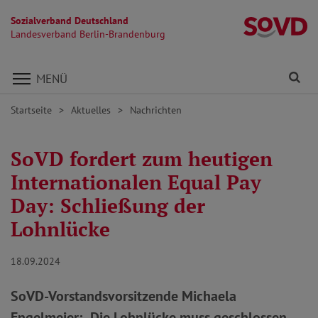
Sozialverband Deutschland
L
Landesverband Berlin-Brandenburg
Direkt zu den Inhalten springen
Fi
MENÜ
Startseite
Aktuelles
Nachrichten
SoVD fordert zum heutigen
Internationalen Equal Pay
Day: Schließung der
Lohnlücke
18.09.2024
SoVD-Vorstandsvorsitzende Michaela
Engelmeier: „Die Lohnlücke muss geschlossen