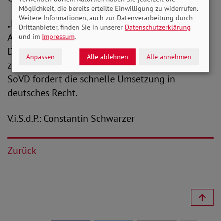
Möglichkeit, die bereits erteilte Einwilligung zu widerrufen.
Weitere Informationen, auch zur Datenverarbeitung durch
„Diese Regelungen stärken die
Drittanbieter, finden Sie in unserer
Datenschutzerklärung
Arbeitnehmerinnenrechte und erhöhen den
und im
Impressum
.
Druck auf Unternehmen, faire Entgeltstrukturen
Anpassen
Alle ablehnen
Alle annehmen
zu schaffen“, so Engelmeier abschließend. Der
SoVD fordert die schnelle Umsetzung in
deutsches Recht.
V.i.S.d.P.: Constantin Schwarzer
Zurück