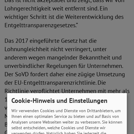
Das ist nicht akzeptabel und zeigt, dass wir von
Lohngerechtigkeit weit entfernt sind. Ein
wichtiger Schritt ist die Weiterentwicklung des
Entgelttransparenzgesetzes.“
Das 2017 eingeführte Gesetz hat die
Lohnungleichheit nicht verringert, unter
anderem wegen mangelnder Bekanntheit und
unverbindlicher Regelungen für Unternehmen.
Der SoVD fordert daher eine zügige Umsetzung
der EU-Entgelttransparenzrichtlinie. Die
Richtlinie verpflichtet Unternehmen mit mehr als
100 Beschäftigten, Lohnlücken zu
Cookie-Hinweis und Einstellungen
veröffentlichen und bei Ungleichheiten
Wir verwenden Cookies und Dienste von Drittanbietern, um
Maßnahmen zu ergreifen. Beschäftigte und
Ihnen einen optimalen Service zu bieten und auf Basis von
Analysen unsere Webseiten weiter zu verbessern. Sie können
Bewerber*innen erhalten zudem mehr
selbst entscheiden, welche Cookies und Dienste wir
Gehaltstransparenz.
verwenden dürfen. Natürlich haben Sie jederzeit die