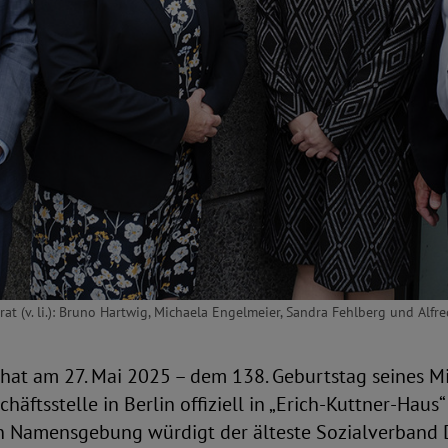
t (v. li.): Bruno Hartwig, Michaela Engelmeier, Sandra Fehlberg und Alfr
hat am 27. Mai 2025 – dem 138. Geburtstag seines M
häftsstelle in Berlin offiziell in „Erich-Kuttner-Haus
hen Namensgebung würdigt der älteste Sozialverband