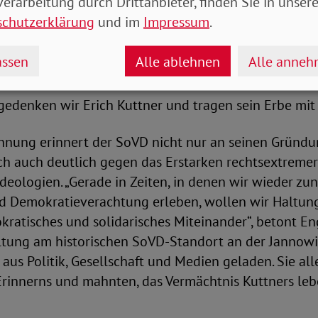
erarbeitung durch Drittanbieter, finden Sie in unsere
heute prägend für unseren Verband. Er war Journalist u
schutzerklärung
und im
Impressum
.
Zeitung ‚Vorwärts‘ geschrieben, er saß für die SPD im
ar Kriegsverletzter aus dem Ersten Weltkrieg. Nachd
ssen
Alle ablehnen
Alle anne
sorgungslage der Kriegsgeschädigten war, beschloss 
en und war in den ersten Jahren Vorsitzender. In un
gedenken wir Erich Kuttner und tragen sein Erbe mit 
nung erinnert der SoVD nicht nur an seinen Gründu
ich auch deutlich gegen das Erstarken rechtsextrem
Ideologien. „Gerade in Zeiten, in denen wir wieder z
 Demokratieverachtung erleben, wollen wir Haltung 
okratisches und solidarisches Miteinander“, betont En
tung am historischen SoVD-Standort an der Jannow
 aus Politik, Gesellschaft und Medien geladen. Sie al
rinnerns und mahnten, das Vermächtnis Kuttners leb