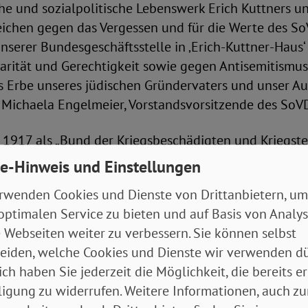
e und sozialpolitische Lebenswerk Erich Kuttners un
eichen gegen das Vergessen und für die Werte des SoV
erer Bundesgeschäftsstelle in ‚Erich-Kuttner-Haus‘
darität und Gerechtigkeit sowie gegen Antisemitismu
as Erbe unseres jüdischen Gründervaters und unser Auf
t Michaela Engelmeier, Vorstandsvorsitzende des SoV
1917 als „Bund der Kriegsbeschädigten und Kriegste
 jüdischen Sozialdemokraten Erich Kuttner in Berlin
e-Hinweis und Einstellungen
 frühen Jahre prägte Kuttner maßgeblich die Ausrich
rwenden Cookies und Dienste von Drittanbietern, um
ich früh für soziale Gerechtigkeit und die Rechte von
optimalen Service zu bieten und auf Basis von Analy
 einsetzte. Auch als Journalist und Abgeordneter im
 Webseiten weiter zu verbessern. Sie können selbst
er unermüdlich für eine soziale und gerechte Gesell
eiden, welche Cookies und Dienste wir verwenden dü
n den Nationalsozialisten verhaftet und schließlich
ich haben Sie jederzeit die Möglichkeit, die bereits er
ager Mauthausen ermordet. Alfred Bornhalm, stellver
ligung zu widerrufen. Weitere Informationen, auch zu
 SoVD-Verbandsrates, würdigte Kuttner mit den Worte