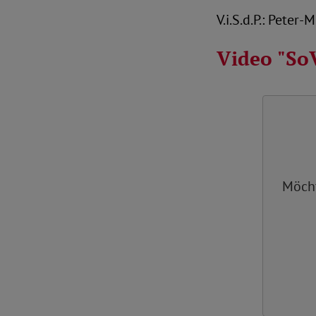
V.i.S.d.P.: Peter
Video "So
Möch