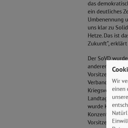
das demokratisch
ein deutliches Z
Umbenennung uns
uns klar zu Soli
Hetze. Das ist d
Zukunft“, erklär
Der SoVD wurde 
anderem von dem
Cooki
Vorsitzender der
Wir ve
Verbandes, der s
einen 
Kriegsversehrten
unsere
Landtag kämpfte 
entsch
wurde Kuttner vo
Natürl
Konzentrationsl
Einwil
Vorsitzender des