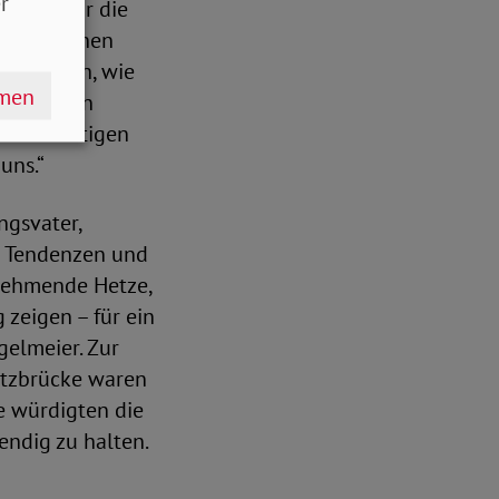
r
nd hat für die
 Preußischen
em er sah, wie
hmen
er unseren
serer heutigen
uns.“
ngsvater,
er Tendenzen und
unehmende Hetze,
zeigen – für ein
gelmeier. Zur
itzbrücke waren
le würdigten die
endig zu halten.