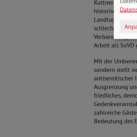
Datenv
Kuttner ist bis 
Daten
historische SPD-
Landtag und er w
Anpa
schlecht die Ver
Verband zu gründ
Arbeit als SoVD 
Mit der Umbenen
sondern stellt s
antisemitischer 
Ausgrenzung und
friedliches, dem
Gedenkveranstal
zahlreiche Gäste
Bedeutung des E