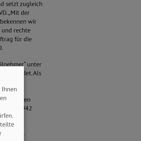
d setzt zugleich
D. „Mit der
 bekennen wir
s und rechte
trag für die
D.
ilnehmer“ unter
 gegründet. Als
tung des
 Ihnen
sen
 Preußischen
schaft. 1942
rfen.
 im
teilte
tretender
r
n: „Erich