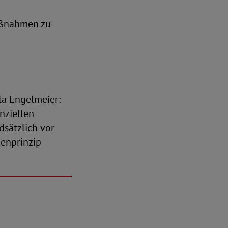
aßnahmen zu
la Engelmeier:
nziellen
sätzlich vor
enprinzip