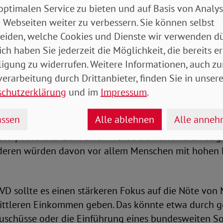
eine konkreten Entscheidungen getroffen.
optimalen Service zu bieten und auf Basis von Analy
 Webseiten weiter zu verbessern. Sie können selbst
eiden, welche Cookies und Dienste wir verwenden dü
ätszuschuss für Bedürftige
ich haben Sie jederzeit die Möglichkeit, die bereits er
ligung zu widerrufen. Weitere Informationen, auch zu
 nun eine Erhöhung der Pendlerpauschale sowie mögl
erarbeitung durch Drittanbieter, finden Sie in unsere
romsteuer. Schon am Wochenende könnte es entspre
schutzerklärung
und im
Impressum
.
eben. Der SoVD hatte bereits im vergangenen Jahr kri
e Senkung der Stromsteuer vorerst nur für Großunt
ssen
Alle ablehnen
Alle anne
 nicht aber für Privathaushalte. Kritisch sieht der 
lerpauschale: Zum einen würde sie keine kurzfristig
nderen würden davon vor allem Menschen mit hohe
VD sollte es einen stärkeren Fokus auf die Nöte von
ittleren Einkommen geben. Das könnte etwa durch ge
uschüsse oder die Einführung eines bundesweiten So