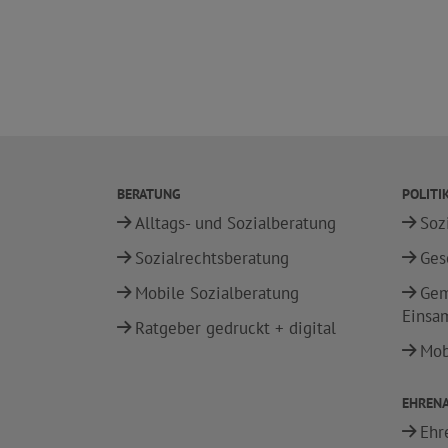
BERATUNG
POLITI
Alltags- und Sozialberatung
Soz
Sozialrechtsberatung
Ges
Mobile Sozialberatung
Gem
Einsa
Ratgeber gedruckt + digital
Mobi
EHREN
Ehr