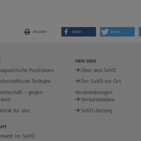
drucken
teilen
tweet
K
MEIN SOVD
ialpolitische Positionen
Über den SoVD
ellschaftliche Teilhabe
Der SoVD vor Ort
einschaft – gegen
Veranstaltungen
mkeit
Verbandsleben
lität für alle
SoVD-Zeitung
AMT
enamt im SoVD