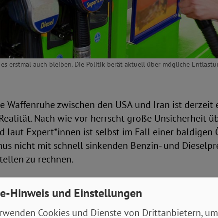
s erstmal auch bleiben. Die Politik berät aktuell über mögliche Entlastu
e Waffenruhe zwischen den USA und Iran ist derzeit 
Realität. Nach wie vor herrscht große Unsicherheit ü
 laut Expert*innen ist selbst im Fall einer baldigen
us nicht mit schnell sinkenden Benzin- und Dieselpr
tellen zu rechnen.
enschen angesichts stark gestiegener Energiepreise 
e-Hinweis und Einstellungen
st schon länger Thema in der Bundesregierung. Bis a
rpuffte „12-Uhr-Regel“ zur Preisgestaltung an Tanks
rwenden Cookies und Dienste von Drittanbietern, um