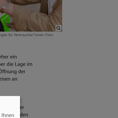
ngen für Verbraucher*innen. Foto:
eher ein
ber die Lage im
 Öffnung der
eisen an
entlastet
uf die eher
tellen wurden
 Ihnen