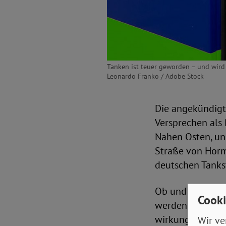
Tanken ist teuer geworden – und wird e
Leonardo Franko / Adobe Stock
Die angekündigt
Versprechen als 
Nahen Osten, und
Straße von Horm
deutschen Tanks
Ob und wie die M
Cooki
werden können, i
wirkungslose, ve
Wir ve