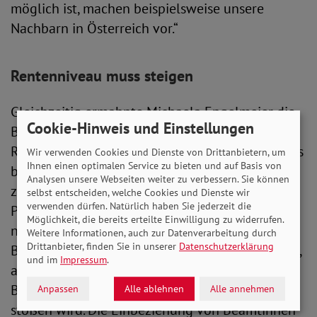
möglich ist, machen beispielsweise unsere
Nachbarn in Österreich vor.“
Rentenniveau muss steigen
Gleichzeitig ermahnte Michaela Engelmeier die
Cookie-Hinweis und Einstellungen
Bundesregierung, sich um die Höhe des
Rentenniveaus zu kümmern. Der SoVD fordert, es
Wir verwenden Cookies und Dienste von Drittanbietern, um
Ihnen einen optimalen Service zu bieten und auf Basis von
beim aktuellen Wert von 48 Prozent verlässlich
Analysen unsere Webseiten weiter zu verbessern. Sie können
zu stabilisieren und perspektivisch auf 53
selbst entscheiden, welche Cookies und Dienste wir
verwenden dürfen. Natürlich haben Sie jederzeit die
Prozent anzuheben. Dafür müsse die Regierung
Möglichkeit, die bereits erteilte Einwilligung zu widerrufen.
neue Wege gehen: „Hier muss die neue
Weitere Informationen, auch zur Datenverarbeitung durch
Drittanbieter, finden Sie in unserer
Datenschutzerklärung
Bundesregierung aus solidarischen Gründen ran,
und im
Impressum
.
auch wenn sie auf Widerstände aufgrund von
Besitzstandswahrung und Pfründesicherung
Anpassen
Alle ablehnen
Alle annehmen
stoßen wird. Die Einbeziehung von Beamtinnen