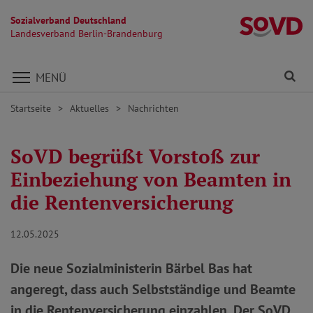
Sozialverband Deutschland
L
Landesverband Berlin-Brandenburg
Direkt zu den Inhalten springen
Fi
MENÜ
Startseite
Aktuelles
Nachrichten
SoVD begrüßt Vorstoß zur
Einbeziehung von Beamten in
die Rentenversicherung
12.05.2025
Die neue Sozialministerin Bärbel Bas hat
angeregt, dass auch Selbstständige und Beamte
in die Rentenversicherung einzahlen. Der SoVD