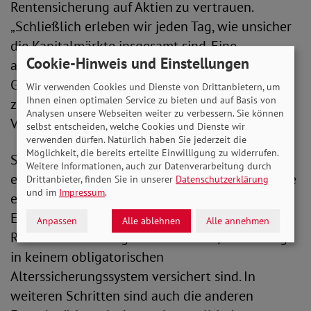
Rentensicherung auf Aktien zu vertrauen.
„Schließlich erleben wir jeden Tag, wie unsicher
die Kapitalmärkte insgesamt sind. Eine
Cookie-Hinweis und Einstellungen
auskömmliche Rente im Alter sollte kein
Glücksspiel sein, sondern eine sichere und
Wir verwenden Cookies und Dienste von Drittanbietern, um
Ihnen einen optimalen Service zu bieten und auf Basis von
zuverlässige Absicherung“, mahnt die SoVD-
Analysen unsere Webseiten weiter zu verbessern. Sie können
Vizepräsidentin.
selbst entscheiden, welche Cookies und Dienste wir
verwenden dürfen. Natürlich haben Sie jederzeit die
Möglichkeit, die bereits erteilte Einwilligung zu widerrufen.
Stattdessen schlägt der SoVD die Einführung
Weitere Informationen, auch zur Datenverarbeitung durch
einer Erwerbstätigenversicherung vor, in die alle
Drittanbieter, finden Sie in unserer
Datenschutzerklärung
und im
Impressum
.
einbezogen werden. „Hier sind zunächst alle
Erwerbstätigen in die gesetzliche
Anpassen
Alle ablehnen
Alle annehmen
Rentenversicherung einzubeziehen, die bislang
in keinem obligatorischen
Alterssicherungssystem versichert sind. In
weiteren Schritten sind auch die anderen