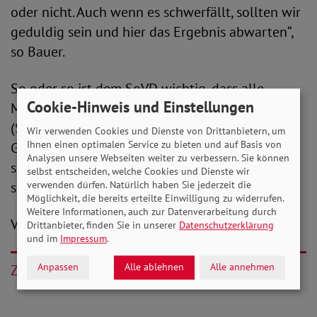
oder nicht. Auch wenn es schwerfällt, sollten wir
geduldig sein und hier das Ergebnis abwarten“,
so Bauer.
So oder so ist dem SoVD wichtig, dass alle
Cookie-Hinweis und Einstellungen
Menschen, die laut Ständiger Impfkommission
(STIKO) zu einer der besonders gefährdeten
Wir verwenden Cookies und Dienste von Drittanbietern, um
Ihnen einen optimalen Service zu bieten und auf Basis von
Gruppen zählen, die Chance bekommen, sich
Analysen unsere Webseiten weiter zu verbessern. Sie können
schnellstmöglich durch eine Impfung zu
selbst entscheiden, welche Cookies und Dienste wir
verwenden dürfen. Natürlich haben Sie jederzeit die
schützen.
Möglichkeit, die bereits erteilte Einwilligung zu widerrufen.
Weitere Informationen, auch zur Datenverarbeitung durch
V. i. S. d. P.: Christian Draheim
Drittanbieter, finden Sie in unserer
Datenschutzerklärung
und im
Impressum
.
Anpassen
Alle ablehnen
Alle annehmen
Zurück