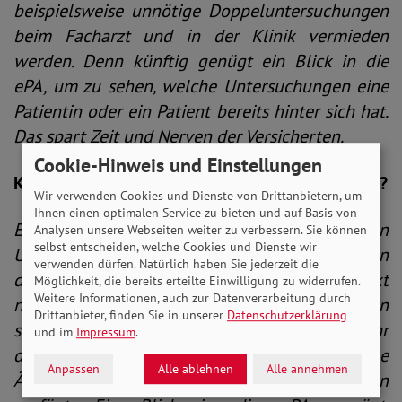
beispielsweise unnötige Doppeluntersuchungen
beim Facharzt und in der Klinik vermieden
werden. Denn künftig genügt ein Blick in die
ePA, um zu sehen, welche Untersuchungen eine
Patientin oder ein Patient bereits hinter sich hat.
Das spart Zeit und Nerven der Versicherten.
Cookie-Hinweis und Einstellungen
Können Sie dafür ein praktisches Beispiel geben?
Wir verwenden Cookies und Dienste von Drittanbietern, um
Ihnen einen optimalen Service zu bieten und auf Basis von
Ein Beispiel ist der Arztwechsel: Steht etwa ein
Analysen unsere Webseiten weiter zu verbessern. Sie können
selbst entscheiden, welche Cookies und Dienste wir
Umzug an einen anderen Wohnort an, brauchen
verwenden dürfen. Natürlich haben Sie jederzeit die
die Versicherten am neuen Lebensmittelpunkt
Möglichkeit, die bereits erteilte Einwilligung zu widerrufen.
Weitere Informationen, auch zur Datenverarbeitung durch
neue Haus- und Fachärzte. Mit der ePA müssen
Drittanbieter, finden Sie in unserer
Datenschutzerklärung
sich die Versicherten keine Gedanken mehr
und im
Impressum
.
darüber machen, ob der neue Arzt oder die neue
Anpassen
Alle ablehnen
Alle annehmen
Ärztin über alle relevanten Informationen