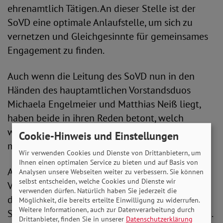
ehrenamtlich Tätigen. An dieser Stelle ist der
SoVD eine optimale Anlaufstelle, um sich zu
vernetzen und Gleichgesinnte für gemeinsames
Engagement zu finden.
Auch wenn die Leitung des SoVD nun in den
Händen des hauptamtlichen Vorstandsduos
Michaela Engelmeier und Matthias Neiß liegt,
haben beide in ihren Reden betont, welch
wichtige Rolle das Ehrenamt hat. Außerdem
Cookie-Hinweis und Einstellungen
müsse das Ziel sein, noch sichtbarer zu werden.
Wir verwenden Cookies und Dienste von Drittanbietern, um
Ihnen einen optimalen Service zu bieten und auf Basis von
Auch der Vorsitzende des neu geschaffenen
Analysen unsere Webseiten weiter zu verbessern. Sie können
selbst entscheiden, welche Cookies und Dienste wir
Verbandsrates, Bernhard Sackarendt, begrüßt
verwenden dürfen. Natürlich haben Sie jederzeit die
den Modernisierungsprozess des SoVD: "Der
Möglichkeit, die bereits erteilte Einwilligung zu widerrufen.
Weitere Informationen, auch zur Datenverarbeitung durch
SoVD setzt sich als Stimme der Schwächsten ein.
Drittanbieter, finden Sie in unserer
Datenschutzerklärung