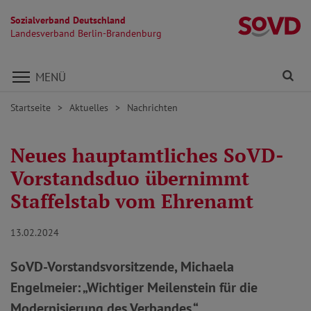
Sozialverband Deutschland
L
Landesverband Berlin-Brandenburg
Direkt zu den Inhalten springen
Fi
MENÜ
Startseite
Aktuelles
Nachrichten
Neues hauptamtliches SoVD-
Vorstandsduo übernimmt
Staffelstab vom Ehrenamt
13.02.2024
SoVD-Vorstandsvorsitzende, Michaela
Engelmeier: „Wichtiger Meilenstein für die
Modernisierung des Verbandes.“