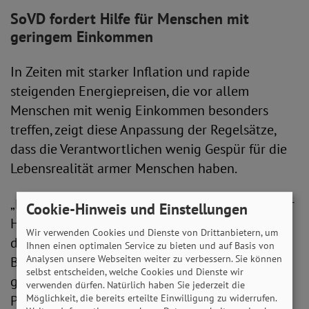
SoVD fordert Hilfe für Menschen mit
geringem Einkommen
In Zeiten mit starker Inflation und rapide
steigenden Energiepreisen, die vor allem
Menschen mit wenig Einkommen besonders
treffen, zeigt diese Anpassung der Regelsätze,
dass die Verantwortlichen wenig Gespür für die
Lebensrealität armer Menschen haben.
„Die in unseren Augen lächerliche Anhebung der
Cookie-Hinweis und Einstellungen
Hartz-IV-Regelsätze reicht nicht einmal aus, um
Wir verwenden Cookies und Dienste von Drittanbietern, um
die Inflation auszugleichen. Wie sollen
Ihnen einen optimalen Service zu bieten und auf Basis von
Analysen unsere Webseiten weiter zu verbessern. Sie können
Betroffene dann die zusätzlich enorm
selbst entscheiden, welche Cookies und Dienste wir
gestiegenen Energiekosten bewältigen? Die
verwenden dürfen. Natürlich haben Sie jederzeit die
Politik muss jetzt schnell und entschlossen
Möglichkeit, die bereits erteilte Einwilligung zu widerrufen.