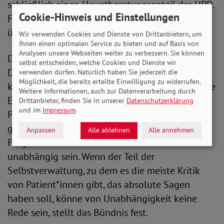
schließlich einen Hauptberatungsanteil der UPD.
Cookie-Hinweis und Einstellungen
Für uns wäre damit eine rote Linie
überschritten.“
Wir verwenden Cookies und Dienste von Drittanbietern, um
Ihnen einen optimalen Service zu bieten und auf Basis von
Analysen unsere Webseiten weiter zu verbessern. Sie können
Die Unabhängige Patientenberatung
selbst entscheiden, welche Cookies und Dienste wir
Deutschland (UPD) nützt all jenen, die bereits
verwenden dürfen. Natürlich haben Sie jederzeit die
Möglichkeit, die bereits erteilte Einwilligung zu widerrufen.
krank sind oder krank werden. Als gemeinnützige
Weitere Informationen, auch zur Datenverarbeitung durch
Einrichtung berät sie im gesetzlichen Auftrag
Drittanbieter, finden Sie in unserer
Datenschutzerklärung
und im
Impressum
.
Patient*innen und Verbraucher*innen in
gesundheitlichen und gesundheitsrechtlichen
Anpassen
Alle ablehnen
Alle annehmen
Fragen. Doch dafür muss sie auch wirklich
unabhängig sein. Wenn der Teil der
Selbstverwaltung, zu dem es die meiste Kritik
von Patient*innen gibt, das absolute Sagen
haben soll, könne von Unabhängigkeit keine
Rede sein, stellt das Bündnis fest.