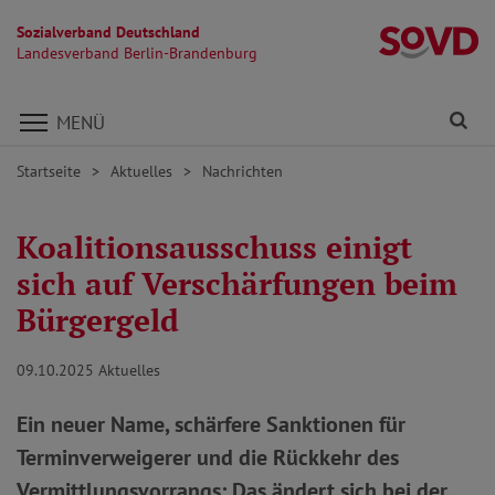
Sozialverband Deutschland
L
Landesverband Berlin-Brandenburg
Direkt zu den Inhalten springen
Fi
MENÜ
Startseite
Aktuelles
Nachrichten
Koalitionsausschuss einigt
sich auf Verschärfungen beim
Bürgergeld
09.10.2025
Aktuelles
Ein neuer Name, schärfere Sanktionen für
Terminverweigerer und die Rückkehr des
Vermittlungsvorrangs: Das ändert sich bei der