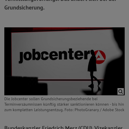
Grundsicherung.
Die Jobcenter sollen Grundsicherungsbeziehende bei
Terminversäumnissen künftig stärker sanktionieren können - bis hin
zum kompletten Leistungsentzug. Foto: PhotoGranary / Adobe Stock
Bundeskanzler Friedrich Merz (CDU), Vizekanzler