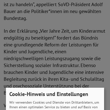
ist zu handeln“, appelliert SoVD-Präsident Adolf
Bauer an die Politiker*innen im neu gewählten
Bundestag.
In der Erklärung „Vier Jahre Zeit, um Kinderarmut
endgültig zu beseitigen!“ fordert das Bündnis
eine grundlegende Reform der Leistungen für
Kinder und Jugendliche, einen
niedrigschwelligen Leistungszugang sowie die
Sicherstellung sozialer Infrastruktur. Ebenso
brauchen Kinder und Jugendliche eine intensive
Begleitung zurück in ihren Kita- und Schulalltag
und psychosoziale Unterstützung bei der
Bewältigung der Auswirkungen der Pandemie.
Cookie-Hinweis und Einstellungen
Wir verwenden Cookies und Dienste von Drittanbietern, um
V.i.S.d.P.: Christian Draheim
Ihnen einen optimalen Service zu bieten und auf Basis von