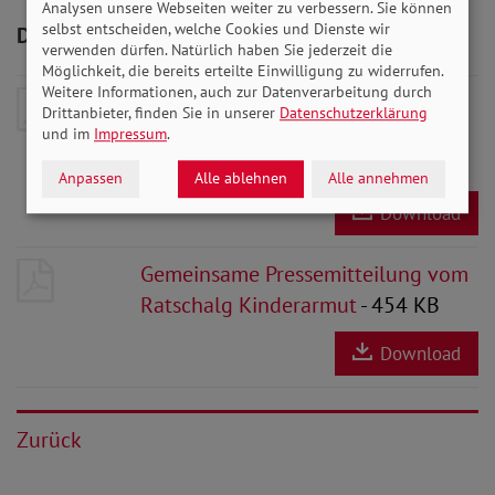
Analysen unsere Webseiten weiter zu verbessern. Sie können
selbst entscheiden, welche Cookies und Dienste wir
Downloads zum Artikel
verwenden dürfen. Natürlich haben Sie jederzeit die
Möglichkeit, die bereits erteilte Einwilligung zu widerrufen.
Weitere Informationen, auch zur Datenverarbeitung durch
Gemeinsame Erklärung des
Drittanbieter, finden Sie in unserer
Datenschutzerklärung
Ratschlag Kinderarmut zur
und im
Impressum
.
Bundestagswahl 2021
- 1 MB
Anpassen
Alle ablehnen
Alle annehmen
Download
Gemeinsame Pressemitteilung vom
Ratschalg Kinderarmut
- 454 KB
Download
Zurück