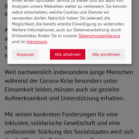
Ihnen einen optimalen Service zu bieten und auf Basis von
greifen, die Vereinsamung und Isolation
Analysen unsere Webseiten weiter zu verbessern. Sie können
selbst entscheiden, welche Cookies und Dienste wir
entgegenwirken.
verwenden dürfen. Natürlich haben Sie jederzeit die
Möglichkeit, die bereits erteilte Einwilligung zu widerrufen.
Aus Sicht des SoVD sind dabei vor allem
Weitere Informationen, auch zur Datenverarbeitung durch
Drittanbieter, finden Sie in unserer
Datenschutzerklärung
aufsuchende Hilfen und zugehende Angebote zu
und im
Impressum
.
stärken – nicht zuletzt für Menschen, die im
Anpassen
Alle ablehnen
Alle annehmen
häuslichen Umfeld Unterstützung benötigen.
Weil nachweislich insbesondere junge Menschen
während der Corona-Krise besonders unter
Einsamkeit leiden, müssen auch sie gezielte
Aufmerksamkeit und Unterstützung erhalten.
Mit seinen konkreten Forderungen für eine
inklusive, solidarische Gesellschaft und eine
umfassende Stärkung des Sozialstaates wird sich