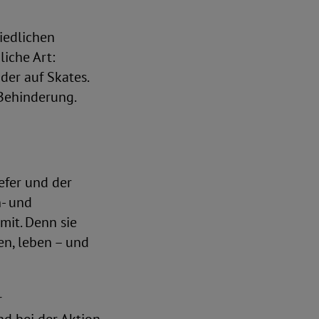
iedlichen
iche Art:
der auf Skates.
 Behinderung.
efer und der
n- und
mit. Denn sie
en, leben – und
r