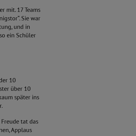
er mit. 17 Teams
igstor“. Sie war
tung, und in
 so ein Schüler
oder 10
ster über 10
kaum später ins
r.
 Freude tat das
nen, Applaus