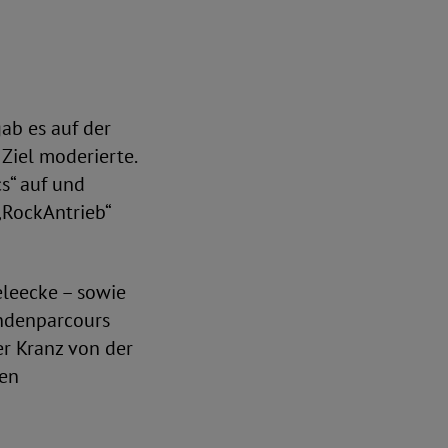
ab es auf der
Ziel moderierte.
cs“ auf und
„RockAntrieb“
eleecke – sowie
indenparcours
er Kranz von der
ten