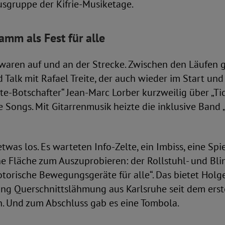
sgruppe der Kifrie-Musiketage.
mm als Fest für alle
waren auf und an der Strecke. Zwischen den Läufen g
Talk mit Rafael Treite, der auch wieder im Start und 
tte-Botschafter“ Jean-Marc Lorber kurzweilig über „Ti
 Songs. Mit Gitarrenmusik heizte die inklusive Band 
twas los. Es warteten Info-Zelte, ein Imbiss, eine Spi
ne Fläche zum Auszuprobieren: der Rollstuhl- und Bl
orische Bewegungsgeräte für alle“. Das bietet Holg
ung Querschnittslähmung aus Karlsruhe seit dem ers
n. Und zum Abschluss gab es eine Tombola.