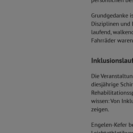
persönlichen Bes
Grundgedanke is
Disziplinen und 
laufend, walkend
Fahrräder waren 
Inklusionslau
Die Veranstaltu
diesjährige Schi
Rehabilitationss
wissen: Von Inkl
zeigen.
Engelen-Kefer b