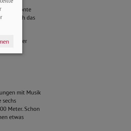
teilte
r
i sie, betonte
r
gesetzlich das
 Beginn der
hmen
en
bungen mit Musik
e sechs
300 Meter. Schon
nen etwas