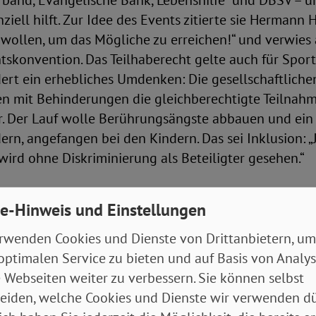
rband, Evangelische Bank, Lebenshilfe und DBSV – u
nziell hilft. Zur Idee des Events zitierte sie Hermann
wollen, um das Mögliche zu erreichen!“ und verwies 
skonvention. Das Teilhaberecht gelte auch für Sporta
dert ein erhebliches Umdenken: Die gesellschaftliche
 mit Behinderungen die gleichberechtigte Teilnahm
. Der Lauf wolle Berührungsängste abbauen und ein v
ern, angefangen bei den Kindern. Das sei Inklusion: 
ird ohne Diskriminierung als Beteiligter gesehen.“
 keine Kür, sondern ein Menschenrecht
e-Hinweis und Einstellungen
rwenden Cookies und Dienste von Drittanbietern, um
dee auch die Pandemie-Lücke überdauert. Mutlu lobte
optimalen Service zu bieten und auf Basis von Analy
Ich war vor sieben Jahren beim Startschuss dabei, als
 Webseiten weiter zu verbessern. Sie können selbst
rdneter war, und da hab‘ ich mich sehr gefreut und 
eiden, welche Cookies und Dienste wir verwenden dü
eine Tradition wird.“