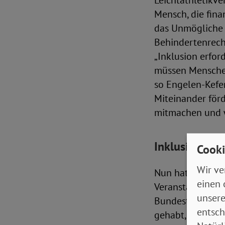
Leichtathletikve
Mensch, die fina
das Unmögliche 
Behindertenrecht
„Inklusion erfor
müssen Menschen
so Engelen-Kefer
Miteinander förd
mitmachen und w
Inklusion ist
Cooki
Wir ve
Nun hat diese I
einen 
Veranstaltung: „
unsere
Bundestagsabgeo
entsch
gehabt, dass das 