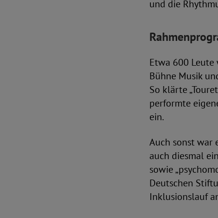
und die Rhythmu
Rahmenprogra
Etwa 600 Leute 
Bühne Musik und 
So klärte „Toure
performte eigene
ein.
Auch sonst war e
auch diesmal ei
sowie „psychomot
Deutschen Stift
Inklusionslauf a