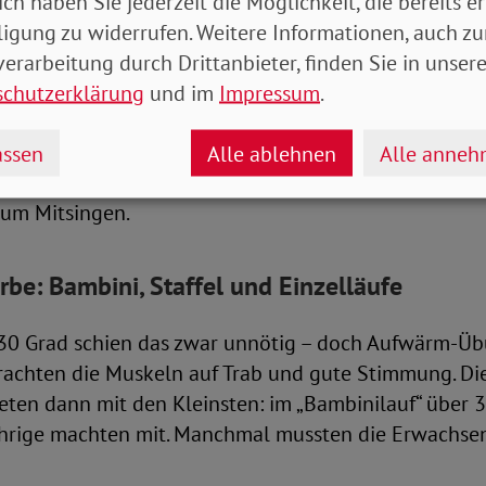
ich haben Sie jederzeit die Möglichkeit, die bereits er
ligung zu widerrufen. Weitere Informationen, auch zu
t längst nicht überall so selbstverständlich. Dabei se
erarbeitung durch Drittanbieter, finden Sie in unsere
err, „kein Nice-to-have oder eine Kür, sondern grund
schutzerklärung
und im
Impressum
.
schen.“ Es müsse aber täglich erkämpft werden.
 Inklusionslauf beispielhaft verkörpert, brachte vor
ssen
Alle ablehnen
Alle anne
rie-Musiketage herüber: mit einem eigens komponiert
zum Mitsingen.
be: Bambini, Staffel und Einzelläufe
“ 30 Grad schien das zwar unnötig – doch Aufwärm-Ü
rachten die Muskeln auf Trab und gute Stimmung. Di
teten dann mit den Kleinsten: im „Bambinilauf“ über 
ährige machten mit. Manchmal mussten die Erwachse