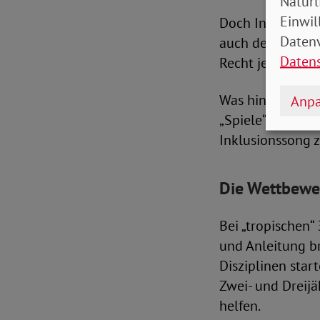
Natürl
Einwil
Doch Inklusion is
Datenv
auch der Schirmh
Daten
Recht jedes Men
Was hingegen der
Anpa
„Spiele“ die Kif
Inklusionssong 
Die Wettbewer
Bei „tropischen
und Anleitung b
Disziplinen star
Zwei- und Dreij
helfen.