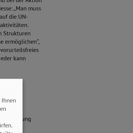
nd bei der Aktion
 Hesse: „Man muss
auf die UN-
ktivitäten.
n Strukturen
e ermöglichen“,
orurteilsfreies
„Jeder kann
 Ihnen
 die
sen
 ich noch
die Hoffnung
rfen.