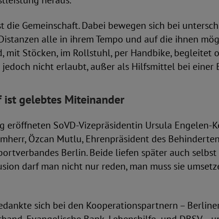
tleistung heraus.
t die Gemeinschaft. Dabei bewegen sich bei untersch
Distanzen alle in ihrem Tempo und auf die ihnen mögl
, mit Stöcken, im Rollstuhl, per Handbike, begleitet o
jedoch nicht erlaubt, außer als Hilfsmittel bei einer
f ist gelebtes Miteinander
ng eröffneten SoVD-Vizepräsidentin Ursula Engelen-K
rmherr, Özcan Mutlu, Ehrenpräsident des Behinderte
portverbandes Berlin. Beide liefen später auch selbst 
usion darf man nicht nur reden, man muss sie umsetz
edankte sich bei den Kooperationspartnern – Berline