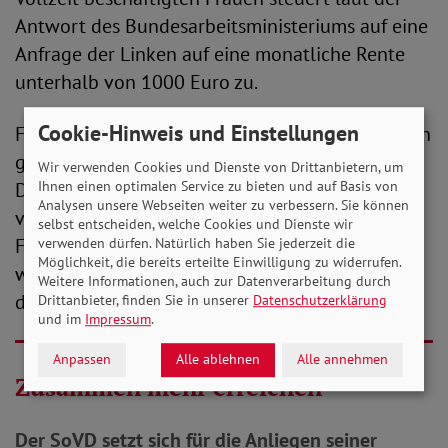
Antwort des Bundesarbeitsministeriums auf eine
Anfrage der Linken auf eine monatliche Rente
unterhalb von 1000 Euro zu.
Cookie-Hinweis und Einstellungen
Für den SoVD ist klar, dass Altersarmut nur durch
gute Rentenpolitik verhindert werden kann.
Wir verwenden Cookies und Dienste von Drittanbietern, um
Ihnen einen optimalen Service zu bieten und auf Basis von
Dazu braucht es ein garantiertes Rentenniveau
Analysen unsere Webseiten weiter zu verbessern. Sie können
von 53 Prozent und eine auskömmliche
selbst entscheiden, welche Cookies und Dienste wir
Finanzierung der Rentenversicherung. Modelle,
verwenden dürfen. Natürlich haben Sie jederzeit die
Möglichkeit, die bereits erteilte Einwilligung zu widerrufen.
wie die kürzlich vorgestellte
Aktienrente
, sieht
Weitere Informationen, auch zur Datenverarbeitung durch
der Verband kritisch.
Drittanbieter, finden Sie in unserer
Datenschutzerklärung
und im
Impressum
.
Anpassen
Alle ablehnen
Alle annehmen
Zusammen mehr erreichen
Der SoVD setzt sich für die Anliegen seiner