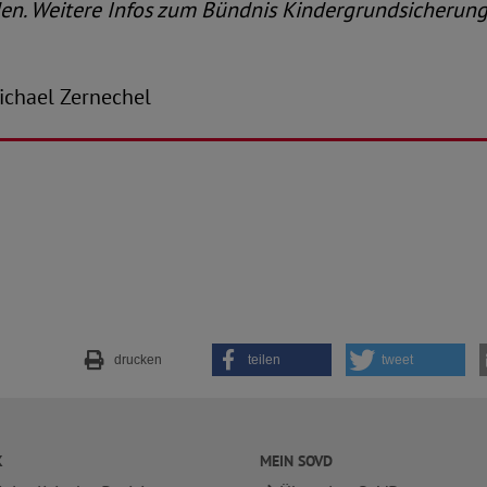
en. Weitere Infos zum Bündnis Kindergrundsicherung
-Michael Zernechel
drucken
teilen
tweet
K
MEIN SOVD