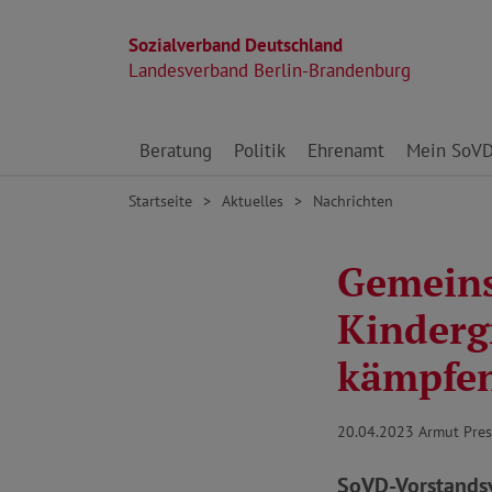
Sozialverband Deutschland
Landesverband Berlin-Brandenburg
Direkt zu den Inhalten springen
Beratung
Politik
Ehrenamt
Mein SoV
Startseite
Aktuelles
Nachrichten
Gemeins
Kinderg
kämpfe
20.04.2023
Armut Pre
SoVD-Vorstandsv