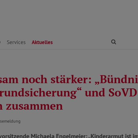
Finden
D
Services
Aktuelles
am noch stärker: „Bündni
rundsicherung“ und SoVD
n zusammen
ssemeldung
orsitzende Michaela Engelmeier: „Kinderarmut ist 