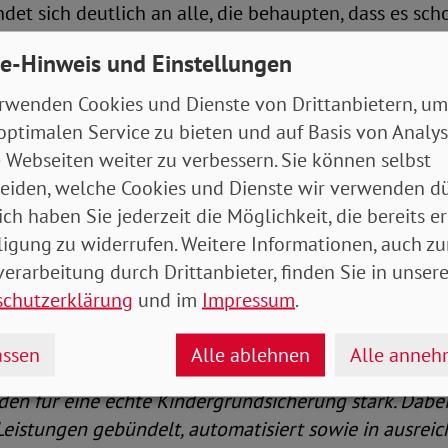
et sich deutlich an alle, die behaupten, dass es sc
rstützungsmaßnahmen gebe. „20 Prozent aller Kinder 
e-Hinweis und Einstellungen
e doch allen Kritikern klar machen, dass der Fehler im
eutlich, dass die Leistungen nicht ausreichen. Um Ki
rwenden Cookies und Dienste von Drittanbietern, um
en zu können, müssen wir also dringend das kindlic
optimalen Service zu bieten und auf Basis von Analy
neu definieren. Und in der öffentlichen Debatte wir
 Webseiten weiter zu verbessern. Sie können selbst
gen, dass viele der Förderungen vom Staat aktuell 
eiden, welche Cookies und Dienste wir verwenden dü
den. So profitieren Kinder in Familien, die Bürgerg
ich haben Sie jederzeit die Möglichkeit, die bereits er
indergelderhöhung. Denn die 250 Euro werden voll a
ligung zu widerrufen. Weitere Informationen, auch zu
r brauchen darum dringend einen Systemwechsel und
erarbeitung durch Drittanbieter, finden Sie in unsere
erung“, so Engelmeier.
schutzerklärung
und im
Impressum
.
ssen
Alle ablehnen
Alle anne
dergrundsicherung macht sich mit einer wachsenden
en für eine echte Kindergrundsicherung stark. Dabei
Leistungen gebündelt, automatisiert sowie in ausrei