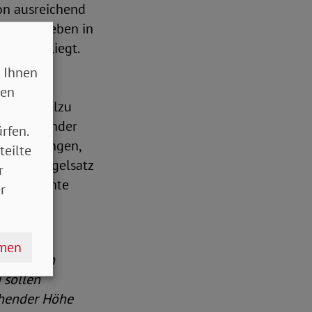
hon ausreichend
bei uns leben in
 System liegt.
nderarmut
 Ihnen
he
sen
d auch allzu
gegeneinander
rfen.
eld empfangen,
teilte
uf den Regelsatz
r
 eine echte
r
hmen
 Zahl von
 sollen
chender Höhe