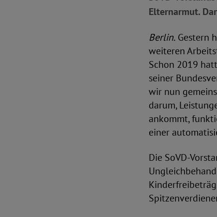
Elternarmut. Da
Berlin.
Gestern h
weiteren Arbeits
Schon 2019 hatte
seiner Bundesver
wir nun gemeins
darum, Leistung
ankommt, funktio
einer automatisi
Die SoVD-Vorsta
Ungleichbehandl
Kinderfreibeträg
Spitzenverdiene