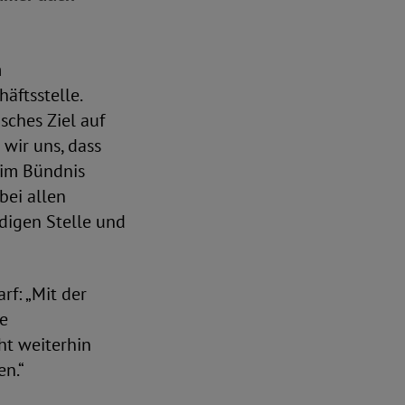
m
äftsstelle.
sches Ziel auf
wir uns, dass
 im Bündnis
bei allen
digen Stelle und
f: „Mit der
e
ht weiterhin
n.“