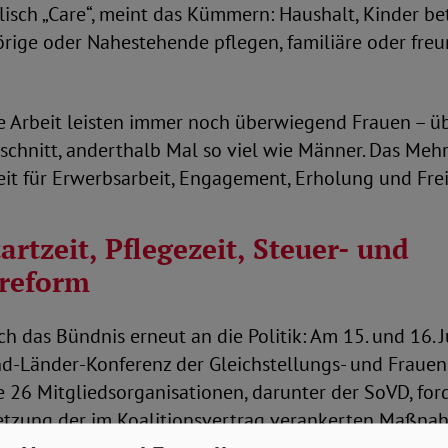
lisch „Care“, meint das Kümmern: Haushalt, Kinder b
rige oder Nahestehende pflegen, familiäre oder freu
e Arbeit leisten immer noch überwiegend Frauen – ü
schnitt, anderthalb Mal so viel wie Männer. Das Mehr
it für Erwerbsarbeit, Engagement, Erholung und Frei
artzeit, Pflegezeit, Steuer- und
dreform
h das Bündnis erneut an die Politik: Am 15. und 16. J
d-Länder-Konferenz der Gleichstellungs- und Frauen
ie 26 Mitgliedsorganisationen, darunter der SoVD, ford
setzung der im Koalitionsvertrag verankerten Maßna