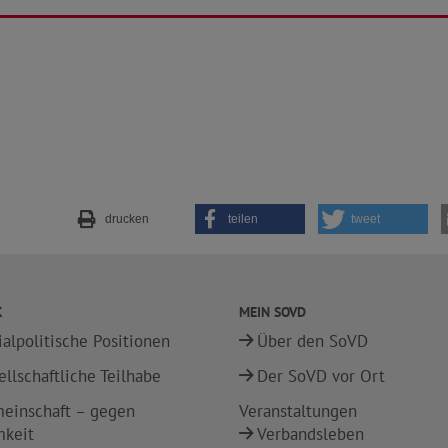
drucken
teilen
tweet
K
MEIN SOVD
ialpolitische Positionen
Über den SoVD
ellschaftliche Teilhabe
Der SoVD vor Ort
einschaft – gegen
Veranstaltungen
mkeit
Verbandsleben