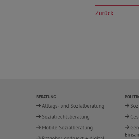
Zurück
BERATUNG
POLITI
Alltags- und Sozialberatung
Soz
Sozialrechtsberatung
Ges
Mobile Sozialberatung
Gem
Einsa
Ratgeber gedruckt + digital