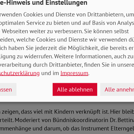
ilung unbezahlter Sorgearbeit einzusetzen und die n
e-Hinweis und Einstellungen
l anzumahnen.
rwenden Cookies und Dienste von Drittanbietern, um
optimalen Service zu bieten und auf Basis von Analy
 und Chancengleichheit unabhängig vom Geschlecht
 Webseiten weiter zu verbessern. Sie können selbst
chen Krisenzeiten seitens der Politik priorisiert werde
eiden, welche Cookies und Dienste wir verwenden dü
das ‚Jahrzehnt der Gleichstellung‘ Realität wird, müs
ich haben Sie jederzeit die Möglichkeit, die bereits er
 zehntägige bezahlte Freistellung für Väter bzw. zwei
ligung zu widerrufen. Weitere Informationen, auch zu
(„Familienstartzeit“), eine Lohnersatzleistung für Pfl
erarbeitung durch Drittanbieter, finden Sie in unsere
individuellen, nicht übertragbaren Elterngeldmonate
schutzerklärung
und im
Impressum
.
 Lohnsteuerklasse V noch in dieser Legislaturperiod
ssen
Alle ablehnen
Alle anne
 für ein wirksameres Elterngeld
zeigen, dass viel mit Kindern verknüpft ist. Hier ble
rteilt. Moderiert von Bündniskoordinatorin Dr. Bettin
mmenhänge und darum, ob das Instrument Elternge