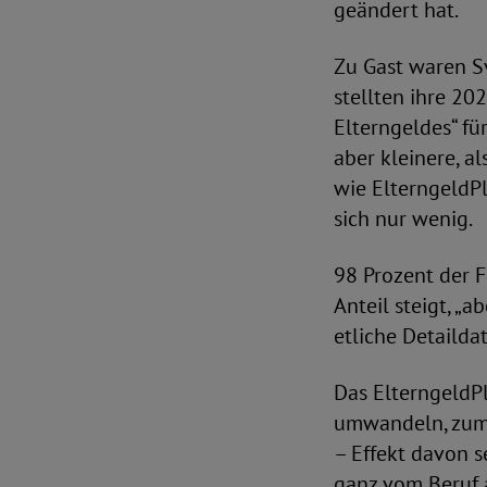
geändert hat.
Zu Gast waren S
stellten ihre 20
Elterngeldes“ für
aber kleinere, a
wie ElterngeldPl
sich nur wenig.
98 Prozent der F
Anteil steigt, „
etliche Detailda
Das ElterngeldPl
umwandeln, zum 
– Effekt davon s
ganz vom Beruf a