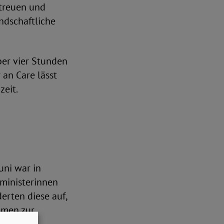
etreuen und
ndschaftliche
ber vier Stunden
 an Care lässt
zeit.
uni war in
ministerinnen
erten diese auf,
hmen zur