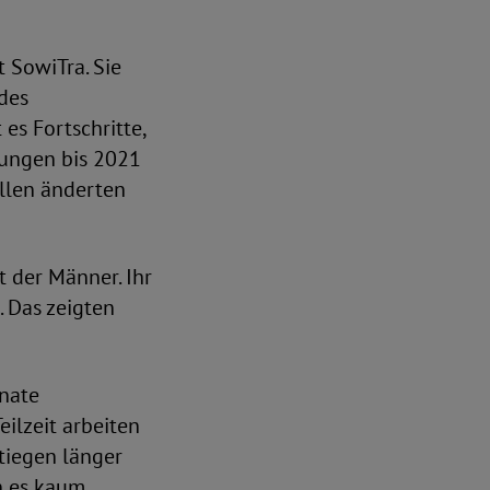
 SowiTra. Sie
 des
 es Fortschritte,
rungen bis 2021
ollen änderten
t der Männer. Ihr
. Das zeigten
onate
ilzeit arbeiten
stiegen länger
n es kaum.