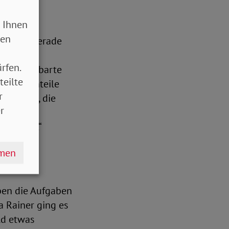
ötigen
 Ihnen
sen
 müssen gerade
n“, so das
rfen.
sen vereinbarte
teilte
te Elternteile
r
egezeiten, die
r
 und die
e kommen.“
hmen
iben die Aufgaben
a Rainer ging es
ld etwas