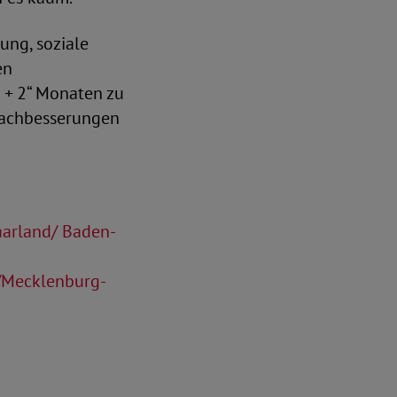
ung, soziale
en
2 + 2“ Monaten zu
 Nachbesserungen
aarland/ Baden-
d/Mecklenburg-