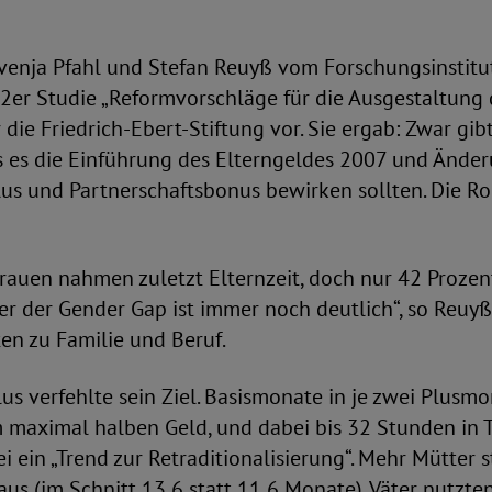
venja Pfahl und Stefan Reuyß vom Forschungsinstitut
22er Studie „Reformvorschläge für die Ausgestaltung
 die Friedrich-Ebert-Stiftung vor. Sie ergab: Zwar gibt
ls es die Einführung des Elterngeldes 2007 und Ände
us und Partnerschaftsbonus bewirken sollten. Die R
rauen nahmen zuletzt Elternzeit, doch nur 42 Prozen
aber der Gender Gap ist immer noch deutlich“, so Reuyß
ten zu Familie und Beruf.
us verfehlte sein Ziel. Basismonate in je zwei Plusm
maximal halben Geld, und dabei bis 32 Stunden in Te
ei ein „Trend zur Retraditionalisierung“. Mehr Mütter 
us (im Schnitt 13,6 statt 11,6 Monate). Väter nutzte