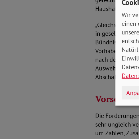
gerechten Verte
Cooki
Haushaltsmitte
Wir ve
einen 
„Gleichstellung
unsere
in gesellschaftli
entsch
Bündnis. „Damit 
Natürl
Vorhaben wie die
Einwil
nach der Geburt 
Datenv
Ausweitung der 
Daten
Abschaffung der
Anpa
Vorschläge
Die Forderungen 
sehr ungleich ve
um Zahlen, Zusa