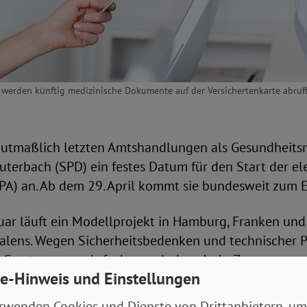
 werden künftig medizinische Dokumente auf der Versichertenkarte abrufba
 mutmaßlich letzten Amtshandlungen als Gesundheitsm
uterbach (SPD) ein festes Datum für den Start der e
PA) an. Ab dem 29. April kommt sie bundesweit zum E
ruar läuft ein Modellprojekt in Hamburg, Franken und
alens. Wegen Sicherheitsbedenken und technischer
 Start zuvor mehrfach verschoben. In In Zusammena
e-Hinweis und Einstellungen
cherheit in der Informationstechnik (BSI) seien nun 
nahmen umgesetzt worden.
rwenden Cookies und Dienste von Drittanbietern, um