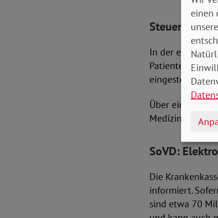
einen 
Steuerung üb
unsere
entsch
In der elektroni
Natürl
Patienten an ei
Einwil
eingestellt, ält
Datenv
Daten
Über eine App i
Mediziner worau
Anpa
SoVD: Elektro
Die Krankenkasse
informiert. Sofe
sind etwa 70 Mil
und kann auch na