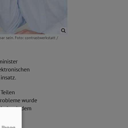
r sein. Foto: contrastwerkstatt /
inister
lektronischen
insatz.
 Teilen
 Probleme wurde
rbeit mit dem
weitere
 Ihnen