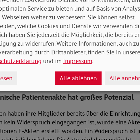
optimalen Service zu bieten und auf Basis von Analy
er App
 Webseiten weiter zu verbessern. Sie können selbst
eiden, welche Cookies und Dienste wir verwenden dü
schen Patientenakte sind Befunde und die Krankheits
ich haben Sie jederzeit die Möglichkeit, die bereits er
nem Ort gespeichert. Vorerst werden allerdings nur 
ligung zu widerrufen. Weitere Informationen, auch zu
ere können Versicherte über ihre Krankenkasse hochla
erarbeitung durch Drittanbieter, finden Sie in unsere
schutzerklärung
und im
Impressum
.
hrer Krankenkassen können Versicherte außerdem fes
f Einsicht bekommen.
ssen
Alle ablehnen
Alle anne
nische Patientenakte hat großes Potenzial
n haben ihre Mitglieder bereits über die Einrichtun
rn kein Widerspruch eingegangen ist, wurde eine Akte
lionen E-Akten erstellt worden. Ein Widerspruch ist 
chträglich erfolgen. Die Akte wird dann gelöscht.