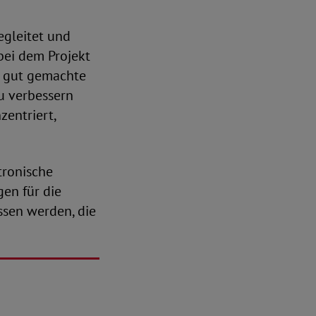
egleitet und
bei dem Projekt
t gut gemachte
u verbessern
zentriert,
tronische
en für die
ssen werden, die