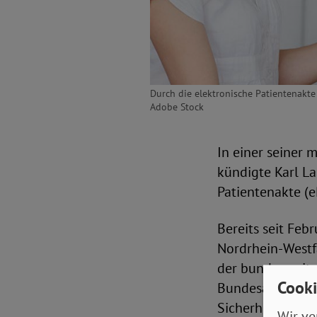
Durch die elektronische Patientenakte
Adobe Stock
In einer seiner
kündigte Karl La
Patientenakte (e
Bereits seit Feb
Nordrhein-Westf
der bundesweite
Cooki
Bundesamt für Si
Sicherheitsmaß
Wir ve