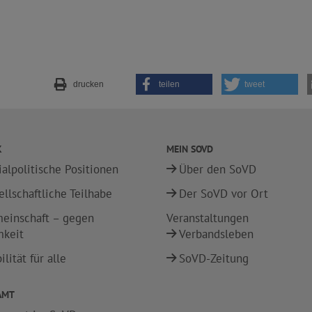
drucken
teilen
tweet
K
MEIN SOVD
ialpolitische Positionen
Über den SoVD
ellschaftliche Teilhabe
Der SoVD vor Ort
einschaft – gegen
Veranstaltungen
mkeit
Verbandsleben
lität für alle
SoVD-Zeitung
AMT