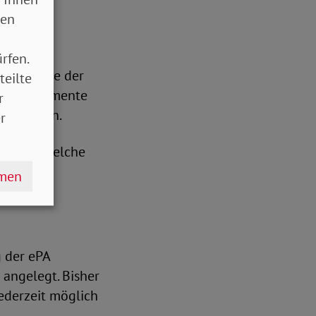
sen
rfen.
geschichte der
teilte
neue Dokumente
r
den lassen.
r
tlegen, welche
hmen
g der ePA
 angelegt. Bisher
jederzeit möglich