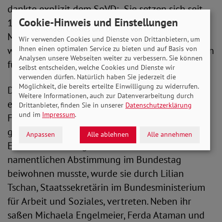
dankte explizit dem SoVD: „Sie setzen sich seit
Cookie-Hinweis und Einstellungen
100 Jahren konsequent dafür ein, dass alle
Menschen in unserem Land ein gutes und
Wir verwenden Cookies und Dienste von Drittanbietern, um
Ihnen einen optimalen Service zu bieten und auf Basis von
würdevolles Leben führen können. Sie stehen ein
Analysen unsere Webseiten weiter zu verbessern. Sie können
für gelebte Demokratie.“
selbst entscheiden, welche Cookies und Dienste wir
verwenden dürfen. Natürlich haben Sie jederzeit die
Möglichkeit, die bereits erteilte Einwilligung zu widerrufen.
Die abschließende Podiumsdiskussion erfuhr
Weitere Informationen, auch zur Datenverarbeitung durch
eine jähe Unterbrechung durch einen
Drittanbieter, finden Sie in unserer
Datenschutzerklärung
und im
Impressum
.
Feueralarm, konnte aber dennoch zu Ende
geführt werden und förderte spannende
Anpassen
Alle ablehnen
Alle annehmen
Erkenntnisse zutage. Da Bärbel Bas einer
namentlichen Abstimmung im Bundestag
beiwohnen musste, wurde sie durch Lilian
Tschan, Staatssekretärin im Bundesministerium
für Arbeit und Soziales, vertreten. Neben ihr
saßen Michaela Engelmeier, Ferda Ataman und