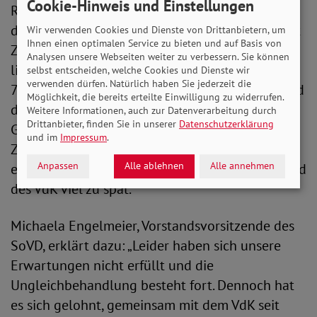
Cookie-Hinweis und Einstellungen
Rentenbeginn zwischen dem 1. Januar 2001 und
dem 31. Dezember 2018 lag, in der Zwischenzeit
Wir verwenden Cookies und Dienste von Drittanbietern, um
Ihnen einen optimalen Service zu bieten und auf Basis von
Zuschläge beschlossen. Je nach Rentenbeginn
Analysen unsere Webseiten weiter zu verbessern. Sie können
liegen diese Zuschläge bei 4,5 beziehungsweise
selbst entscheiden, welche Cookies und Dienste wir
verwenden dürfen. Natürlich haben Sie jederzeit die
7,5 Prozent. Nach Ansicht von SoVD und VdK sind
Möglichkeit, die bereits erteilte Einwilligung zu widerrufen.
diese jedoch zu niedrig und stellen keine
Weitere Informationen, auch zur Datenverarbeitung durch
Drittanbieter, finden Sie in unserer
Datenschutzerklärung
Gleichbehandlung mit Neurentnern her. Die
und im
Impressum
.
Zuschläge werden außerdem erst zum Juli 2024
Anpassen
Alle ablehnen
Alle annehmen
eingeführt und damit nach Ansicht des SoVD und
des VdK viel zu spät.
Michaela Engelmeier, Vorstandsvorsitzende des
SoVD, erklärt dazu: „Leider haben sich unsere
Erwartungen nicht erfüllt und die
Ungleichbehandlung besteht fort. Dennoch hat
es sich gelohnt, gemeinsam mit dem VdK seit