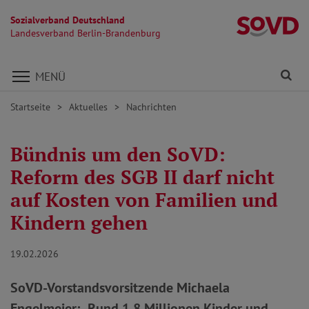
Sozialverband Deutschland
L
Landesverband Berlin-Brandenburg
Direkt zu den Inhalten springen
Fi
MENÜ
Startseite
Aktuelles
Nachrichten
Bündnis um den SoVD:
Reform des SGB II darf nicht
auf Kosten von Familien und
Kindern gehen
19.02.2026
SoVD-Vorstandsvorsitzende Michaela
Engelmeier: „Rund 1,8 Millionen Kinder und