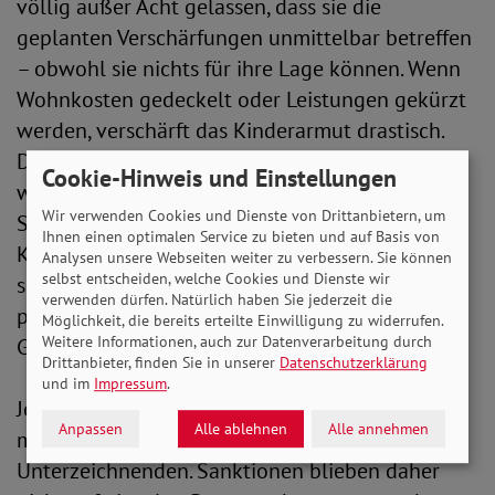
völlig außer Acht gelassen, dass sie die
geplanten Verschärfungen unmittelbar betreffen
– obwohl sie nichts für ihre Lage können. Wenn
Wohnkosten gedeckelt oder Leistungen gekürzt
werden, verschärft das Kinderarmut drastisch.
Denn weniger Geld in der Familie bedeutet
Cookie-Hinweis und Einstellungen
weniger Spielraum für gesunde Ernährung,
Wir verwenden Cookies und Dienste von Drittanbietern, um
Schulmaterial oder die soziale Teilhabe von
Ihnen einen optimalen Service zu bieten und auf Basis von
Kindern. Wer an existenzsichernden Leistungen
Analysen unsere Webseiten weiter zu verbessern. Sie können
selbst entscheiden, welche Cookies und Dienste wir
spart, spart an der Zukunft von Kindern – und
verwenden dürfen. Natürlich haben Sie jederzeit die
produziert hohe Folgekosten für die gesamte
Möglichkeit, die bereits erteilte Einwilligung zu widerrufen.
Weitere Informationen, auch zur Datenverarbeitung durch
Gesellschaft."
Drittanbieter, finden Sie in unserer
Datenschutzerklärung
und im
Impressum
.
Jede dritte Bedarfsgemeinschaft sei eine Familie
Anpassen
Alle ablehnen
Alle annehmen
mit minderjährigen Kindern, betonen die
Unterzeichnenden. Sanktionen blieben daher