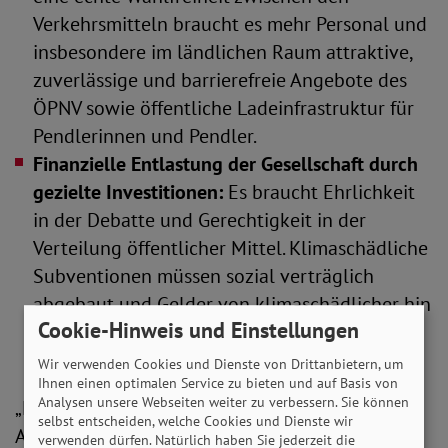
Verkehrsmitteln braucht es mehr Personal und
insbesondere im ländlichen Raum attraktive,
zuverlässige und barrierefreie Angebote des
ÖPNV sowie öffentliche Ladeinfrastruktur für
Pendlerinnen und Pendler.
Finanzielle Entlastung der Gesellschaft durch
gezielte Investitionen:
Es braucht Ehrlichkeit
in der Debatte und Gerechtigkeit in der
Verteilung öffentlicher Mittel. Klimaschädliche
Subventionen müssen sozial verträglich
abgebaut und Gelder von klimaschädlicher hin
Cookie-Hinweis und Einstellungen
zu klimafreundlicher Infrastruktur umverteilt
werden.
Wir verwenden Cookies und Dienste von Drittanbietern, um
Ihnen einen optimalen Service zu bieten und auf Basis von
Analysen unsere Webseiten weiter zu verbessern. Sie können
„Eine grundsätzliche Abkehr vom Neubau von
selbst entscheiden, welche Cookies und Dienste wir
Autobahnen und Bundesstraßen setzt dringend
verwenden dürfen. Natürlich haben Sie jederzeit die