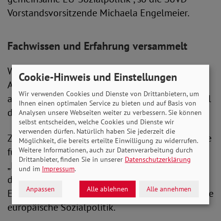
Vorstandsvorsitzende Michaela Engelmeier.
Fachwissen und Erfahrung versammelt
Wie das gelingen kann, ist Thema der nächsten
Cookie-Hinweis und Einstellungen
Ausgabe von SoVD.TV. Die Ausstrahlung erfolgt
Wir verwenden Cookies und Dienste von Drittanbietern, um
am 8. Februar um 13 Uhr auf dem Youtube-Kanal
Ihnen einen optimalen Service zu bieten und auf Basis von
des SoVD und dem Fernsehsender Alex Berlin.
Analysen unsere Webseiten weiter zu verbessern. Sie können
selbst entscheiden, welche Cookies und Dienste wir
verwenden dürfen. Natürlich haben Sie jederzeit die
Zu Gast sind Özlem Demirel, Europaabgeordnete
Möglichkeit, die bereits erteilte Einwilligung zu widerrufen.
für Die Linke, Linn Selle, Präsidentin der
Weitere Informationen, auch zur Datenverarbeitung durch
Drittanbieter, finden Sie in unserer
Datenschutzerklärung
„Europäischen Bewegung Deutschland“ sowie
und im
Impressum
.
die SoVD-Vizepräsidentin Ursula Engelen-Kefer.
Anpassen
Alle ablehnen
Alle annehmen
Eines der Schwerpunktthemen ihrer Arbeit ist die
europäische Sozialpolitik.