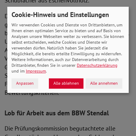
Schubfächer aus Eschenvollholz.
Cookie-Hinweis und Einstellungen
Die Griffe sind kontrastfarbig. Für die matt
glänzende Oberfläche mit weicher Haptik,
Wir verwenden Cookies und Dienste von Drittanbietern, um
Ihnen einen optimalen Service zu bieten und auf Basis von
behandelte Niclas sein Gesellenstück mit Hartöl.
Analysen unsere Webseiten weiter zu verbessern. Sie können
Ungefähr 100 Stunden standen den
selbst entscheiden, welche Cookies und Dienste wir
verwenden dürfen. Natürlich haben Sie jederzeit die
Auszubildenden für ihre Abschlussarbeiten zur
Möglichkeit, die bereits erteilte Einwilligung zu widerrufen.
Verfügung. Laut Richtlinie muss das
Weitere Informationen, auch zur Datenverarbeitung durch
Drittanbieter, finden Sie in unserer
Datenschutzerklärung
Gesellenstück eine abschließbare Tür oder ein
und im
Impressum
.
Schubfach aufweisen. Konstruktion, Oberfläche,
Form und Funktionalität waren weitere
Anpassen
Alle ablehnen
Alle annehmen
Bewertungskriterien.
Lob für Arbeit aus dem BBW Stendal
Die Prüfungskommission begutachtete alle