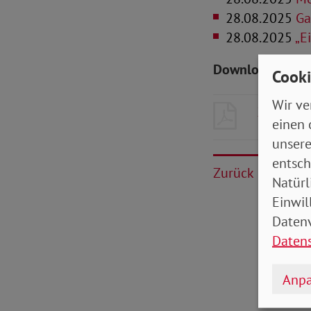
28.08.2025
Gan
28.08.2025
„Ei
Downloads zum 
Cooki
Wir ve
25_09_Ba
einen 
unsere
entsch
Zurück
Natürl
Einwil
Datenv
Daten
Anpa