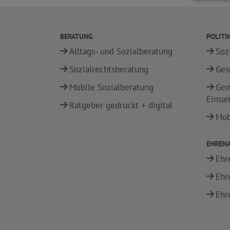
BERATUNG
POLITI
Alltags- und Sozialberatung
Soz
Sozialrechtsberatung
Ges
Mobile Sozialberatung
Gem
Einsa
Ratgeber gedruckt + digital
Mobi
EHREN
Ehr
Ehr
Ehr