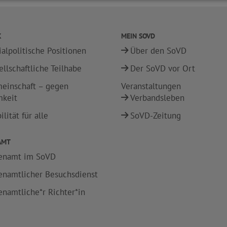
K
MEIN SOVD
ialpolitische Positionen
Über den SoVD
ellschaftliche Teilhabe
Der SoVD vor Ort
einschaft – gegen
Veranstaltungen
mkeit
Verbandsleben
lität für alle
SoVD-Zeitung
AMT
enamt im SoVD
enamtlicher Besuchsdienst
enamtliche*r Richter*in