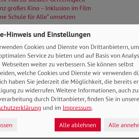
z großes Kino – Inklusion im Film
ne Schule für Alle“ umsetzen
Artikel
e-Hinweis und Einstellungen
rwenden Cookies und Dienste von Drittanbietern, um
yern_Hessen.pdf
- 7 MB
optimalen Service zu bieten und auf Basis von Analy
 Webseiten weiter zu verbessern. Sie können selbst
eiden, welche Cookies und Dienste wir verwenden dü
ich haben Sie jederzeit die Möglichkeit, die bereits er
ligung zu widerrufen. Weitere Informationen, auch zu
erarbeitung durch Drittanbieter, finden Sie in unsere
schutzerklärung
und im
Impressum
.
ssen
Alle ablehnen
Alle anne
drucken
teilen
tweet