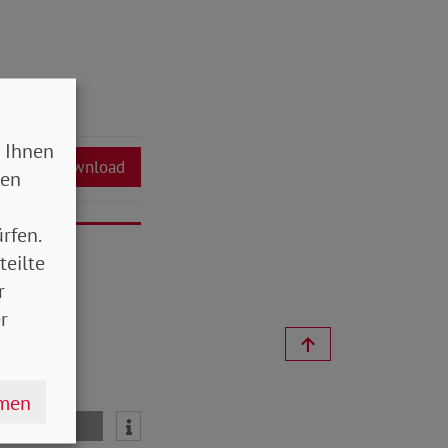
 Ihnen
Download
sen
rfen.
teilte
r
r
hmen
mail