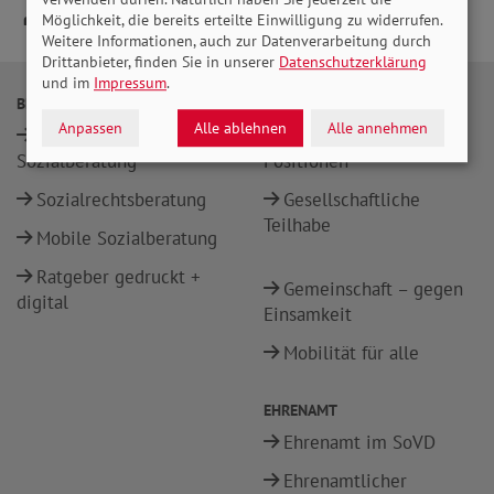
Möglichkeit, die bereits erteilte Einwilligung zu widerrufen.
Weitere Informationen, auch zur Datenverarbeitung durch
Drittanbieter, finden Sie in unserer
Datenschutzerklärung
und im
Impressum
.
BERATUNG
POLITIK
Anpassen
Alle ablehnen
Alle annehmen
Alltags- und
Sozialpolitische
Sozialberatung
Positionen
Sozialrechtsberatung
Gesellschaftliche
Teilhabe
Mobile Sozialberatung
Ratgeber gedruckt +
Gemeinschaft – gegen
digital
Einsamkeit
Mobilität für alle
EHRENAMT
Ehrenamt im SoVD
Ehrenamtlicher